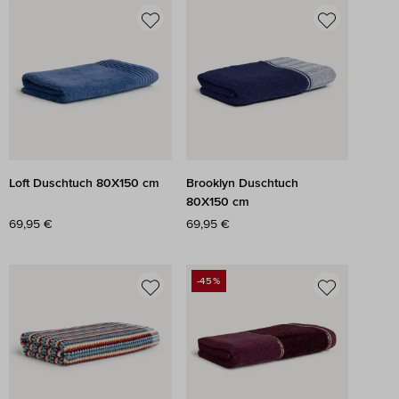
Loft Duschtuch 80X150 cm
Brooklyn Duschtuch
80X150 cm
Regulärer Preis:
69,95 €
Regulärer Preis:
69,95 €
-45%
RABATT