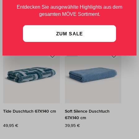
Entdecken Sie ausgewählte Highlights aus dem
gesamten MÖVE Sortiment.
Bamboo Luxe Duschtuch
Soft Silence Duschtuch
80X150 cm
67X140 cm
Regulärer Preis:
76,95 €
Regulärer Preis:
39,95 €
ZUM SALE
NEU
Tide Duschtuch 67X140 cm
Soft Silence Duschtuch
67X140 cm
Regulärer Preis:
49,95 €
Regulärer Preis:
39,95 €