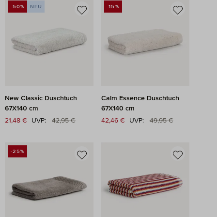
-50%
NEU
-15%
RABATT
RABATT
New Classic Duschtuch
Calm Essence Duschtuch
67X140 cm
67X140 cm
Regulärer Preis:
Regulärer Preis:
Verkaufspreis:
21,48 €
UVP:
42,95 €
Verkaufspreis:
42,46 €
UVP:
49,95 €
-25%
RABATT