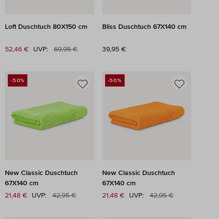
Loft Duschtuch 80X150 cm
Bliss Duschtuch 67X140 cm
Regulärer Preis:
Verkaufspreis:
52,46 €
UVP:
69,95 €
Regulärer Preis:
39,95 €
-50%
-50%
RABATT
RABATT
New Classic Duschtuch
New Classic Duschtuch
67X140 cm
67X140 cm
Regulärer Preis:
Regulärer Preis:
Verkaufspreis:
21,48 €
UVP:
42,95 €
Verkaufspreis:
21,48 €
UVP:
42,95 €