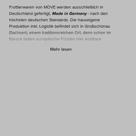
Frottierwaren von MÖVE werden ausschließlich in
Deutschland gefertigt,
Made in Germany
- nach den
höchsten deutschen Standards. Die hauseigene
Produktion inkl. Logistik befindet sich in Großschönau
(Sachsen), einem traditionsreichen Ort, denn schon im
Barock ließen europäische Fürsten hier kostbare
Damaste weben. 1856 wurde in Großschönau der
Mehr lesen
erste Frottierwebstuhl Deutschlands in Betrieb
genommen; es entstand ein wichtiges Zentrum der
Frottierweberei.
Heute lässt MÖVE an 30 Jacquard-Webstühlen
Duschtücher und andere hochwertige
Frottiererzeugnisse fertigen. Einzigartig in der
Branche: MÖVE beschäftigt 240 Mitarbeiter und
besitzt eine vollstufige Produktion, d.h. der gesamte
Herstellungsprozess von der Kettherstellung über das
Weben und Färben bis hin zur Veredelung findet in
der eigenen Fertigungsstätte statt. Nachhaltigkeit und
Umweltschutz stehen dabei gleichberechtigt in einer
Reihe mit moderner Produktion, der Qualität unserer