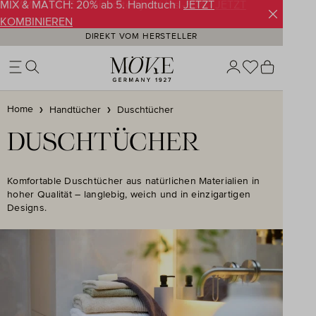
SUMMER SALE | Preisvorteil jetzt bis -50% |
JETZT
Zum Hauptinhalt springen
ENTDECKEN
DIREKT VOM HERSTELLER
Du hast 0 Pr
Warenko
Home
Handtücher
Duschtücher
DUSCHTÜCHER
Komfortable Duschtücher aus natürlichen Materialien in
hoher Qualität – langlebig, weich und in einzigartigen
Designs.