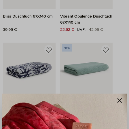
Bliss Duschtuch 67X140 cm
Vibrant Opulence Duschtuch
67X140 cm
Regulärer Preis:
Regulärer Preis:
39,95 €
Verkaufspreis:
23,62 €
UVP:
42,95 €
NEU
Brooklyn Duschtuch
Soft Silence Duschtuch
80X150 cm
67X140 cm
Regulärer Preis:
69,95 €
Regulärer Preis:
39,95 €