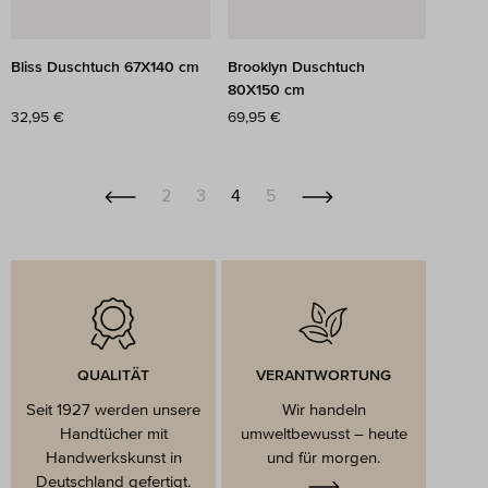
Bliss Duschtuch 67X140 cm
Brooklyn Duschtuch
80X150 cm
Regulärer Preis:
32,95 €
Regulärer Preis:
69,95 €
Seite
Seite
Seite
Seite
2
3
4
5
QUALITÄT
VERANTWORTUNG
Seit 1927 werden unsere
Wir handeln
Handtücher mit
umweltbewusst – heute
Handwerkskunst in
und für morgen.
Deutschland gefertigt.