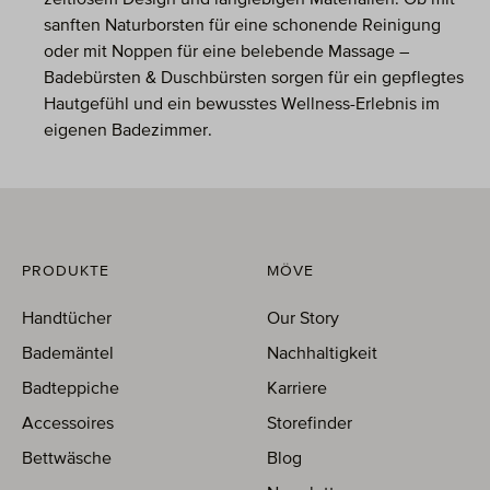
zeitlosem Design und langlebigen Materialien. Ob mit
sanften Naturborsten für eine schonende Reinigung
oder mit Noppen für eine belebende Massage –
Badebürsten & Duschbürsten sorgen für ein gepflegtes
Hautgefühl und ein bewusstes Wellness-Erlebnis im
eigenen Badezimmer.
PRODUKTE
MÖVE
Handtücher
Our Story
Bademäntel
Nachhaltigkeit
Badteppiche
Karriere
Accessoires
Storefinder
Bettwäsche
Blog