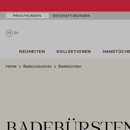
 Hauptinhalt springen
Zur Suche springen
Zur Hauptnavigation springen
PRIVATKUNDEN
GESCHÄFTSKUNDEN
DE
EN
NEUHEITEN
KOLLEKTIONEN
HANDTÜCH
Home
Badaccessoires
Badebürsten
BADEBÜRSTE