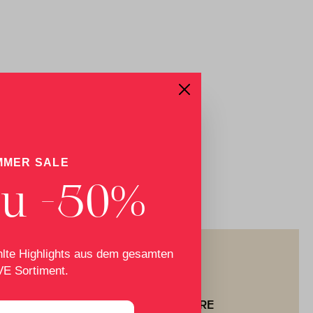
MMER SALE
zu -50%
lte Highlights aus dem gesamten
E Sortiment.
RETOURE