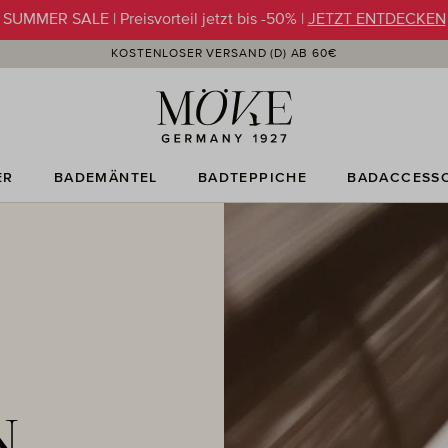
SUMMER SALE | Preisvorteil jetzt bis -50% |
JETZT ENTDECKEN
KOSTENLOSER VERSAND (D) AB 60€
ER
BADEMÄNTEL
BADTEPPICHE
BADACCESSO
N