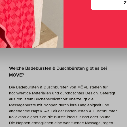
Z
n umweltbewusst – heute und
Ab 60 € Bestellwert verse
für morgen.
kostenfrei innerhalb Deuts
Welche Badebürsten & Duschbürsten gibt es bei
MÖVE?
Die Badebürsten & Duschbürsten von MÖVE stehen für
hochwertige Materialien und durchdachtes Design. Gefertigt
aus robustem Buchenschichtholz überzeugt die
Massagebürste mit Noppen durch ihre Langlebigkeit und
angenehme Haptik. Als Teil der Badebürsten & Duschbürsten
Kollektion eignet sich die Bürste ideal für Bad oder Sauna.
Die Noppen ermöglichen eine wohltuende Massage, regen