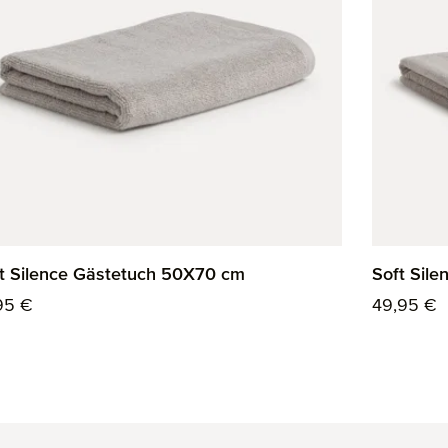
t Silence Gästetuch 50X70 cm
Soft Sil
ulärer Preis:
Regulärer
95 €
49,95 €