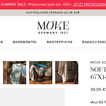
SUMMER SALE | Preisvorteil jetzt bis -50% |
JETZT ENTDECKEN
KOSTENLOSER VERSAND (D) AB 60€
ER
BADEMÄNTEL
BADTEPPICHE
BADACCESSO
MÖVE SO
SOFT
67X1
Regulärer
39,95 €
Aus 60 %