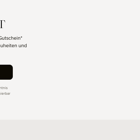
T
Gutschein*
euheiten und
tnis
ierbar