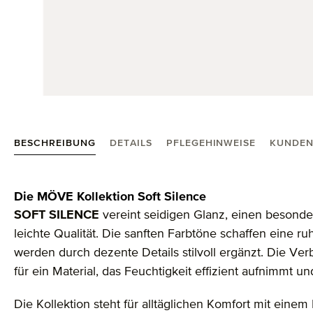
BESCHREIBUNG
DETAILS
PFLEGEHINWEISE
KUNDEN
Produktinformationen "Soft Silence Duschtuch 67X1
Die MÖVE Kollektion Soft Silence
SOFT SILENCE
vereint seidigen Glanz, einen besond
leichte Qualität. Die sanften Farbtöne schaffen eine
werden durch dezente Details stilvoll ergänzt. Die V
für ein Material, das Feuchtigkeit effizient aufnimmt un
Die Kollektion steht für alltäglichen Komfort mit ein