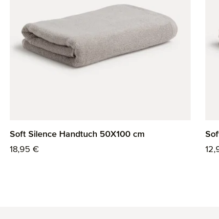
Soft Silence Handtuch 50X100 cm
Sof
Regulärer Preis:
Reg
18,95 €
12,