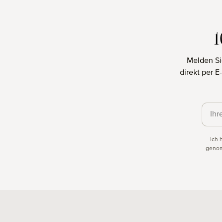
Melden Si
direkt per 
Daten
Ich 
genom