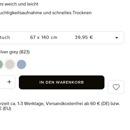
s weich und leicht
chtigkeitsaufnahme und schnelles Trocknen
uswählen
Regulärer Preis:
tuch
67 x 140 cm
39,95 €
swählen
ilver grey (823)
017)
eed green (651)
silver grey (823)
smoke (436)
t Anzahl: Gib den gewünschten Wert ein od
IN DEN WARENKORB
Zum Merk
erzeit ca. 1-3 Werktage, Versandkostenfrei ab 60 € (DE) bzw.
€ (EU)