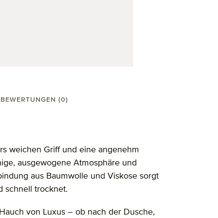
BEWERTUNGEN (0)
40 cm"
ers weichen Griff und eine angenehm
 ruhige, ausgewogene Atmosphäre und
erbindung aus Baumwolle und Viskose sorgt
d schnell trocknet.
em Hauch von Luxus – ob nach der Dusche,