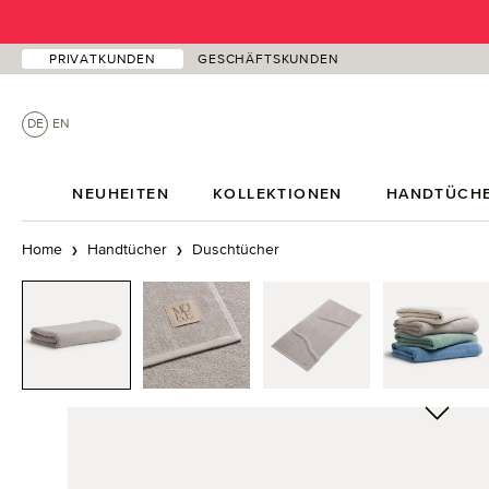
 Hauptinhalt springen
Zur Suche springen
Zur Hauptnavigation springen
PRIVATKUNDEN
GESCHÄFTSKUNDEN
DE
EN
NEUHEITEN
KOLLEKTIONEN
HANDTÜCH
Home
Handtücher
Duschtücher
Bildergalerie überspringen