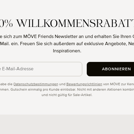
10% WILLKOMMENSRABAT
e sich zum MÖVE Friends Newsletter an und erhalten Sie Ihren 
E-Mail. ein. Freuen Sie sich außerdem auf exklusive Angebote, N
Inspirationen.
ABONNIEREN
schutz
habe die
Datenschutzbestimmungen
und
Bewertungsrichtlinien
von MÖVE zur Kenn
men. Gutschein einmalig pro Kunde einlösbar. Nicht mit anderen Aktionen kombin
und nicht gültig für Sale-Artikel.