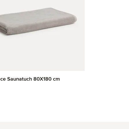
ence Saunatuch 80X180 cm
 Preis: