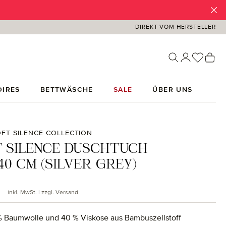
DIREKT VOM HERSTELLER
Du has
Wa
IRES
BETTWÄSCHE
SALE
ÜBER UNS
FT SILENCE COLLECTION
 SILENCE DUSCHTUCH
40 CM (SILVER GREY)
 Preis:
inkl. MwSt. | zzgl. Versand
 Baumwolle und 40 % Viskose aus Bambuszellstoff