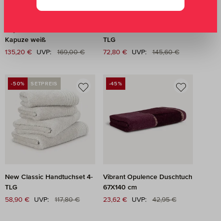
Piquée Bademantel mit
New Classic Handtuchset 8-
Kapuze weiß
TLG
Regulärer Preis:
Regulärer Preis:
Verkaufspreis:
135,20 €
UVP:
169,00 €
Verkaufspreis:
72,80 €
UVP:
145,60 €
-50%
SETPREIS
-45%
RABATT
RABATT
New Classic Handtuchset 4-
Vibrant Opulence Duschtuch
TLG
67X140 cm
Regulärer Preis:
Regulärer Preis:
Verkaufspreis:
58,90 €
UVP:
117,80 €
Verkaufspreis:
23,62 €
UVP:
42,95 €