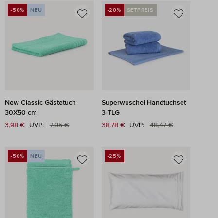
-50%
NEU
-20%
SETPREIS
RABATT
RABATT
New Classic Gästetuch
Superwuschel Handtuchset
30X50 cm
3-TLG
Regulärer Preis:
Regulärer Preis:
Verkaufspreis:
3,98 €
UVP:
7,95 €
Verkaufspreis:
38,78 €
UVP:
48,47 €
-50%
NEU
-25%
RABATT
RABATT