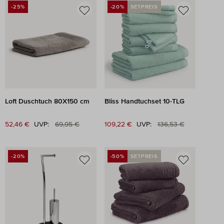
-25%
-20%
SETPREIS
RABATT
RABATT
Loft Duschtuch 80X150 cm
Bliss Handtuchset 10-TLG
Regulärer Preis:
Regulärer Preis:
Verkaufspreis:
52,46 €
UVP:
69,95 €
Verkaufspreis:
109,22 €
UVP:
136,53 €
-20%
-50%
SETPREIS
RABATT
RABATT