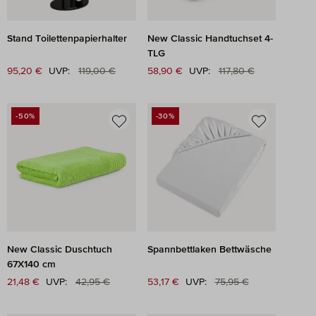
Stand Toilettenpapierhalter
New Classic Handtuchset 4-
TLG
Regulärer Preis:
Regulärer Preis:
Verkaufspreis:
95,20 €
UVP:
119,00 €
Verkaufspreis:
58,90 €
UVP:
117,80 €
-50%
-30%
RABATT
RABATT
New Classic Duschtuch
Spannbettlaken Bettwäsche
67X140 cm
Regulärer Preis:
Regulärer Preis:
Verkaufspreis:
21,48 €
UVP:
42,95 €
Verkaufspreis:
53,17 €
UVP:
75,95 €