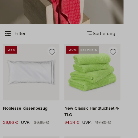
Sortierung
Filter
-25%
-20%
SETPREIS
RABATT
RABATT
Noblesse Kissenbezug
New Classic Handtuchset 4-
TLG
Regulärer Preis:
Regulärer Preis:
Verkaufspreis:
29,96 €
UVP:
39,95 €
Verkaufspreis:
94,24 €
UVP:
117,80 €