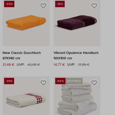
-50%
-18%
RABATT
RABATT
New Classic Duschtuch
Vibrant Opulence Handtuch
67X140 cm
50X100 cm
Regulärer Preis:
Regulärer Preis:
Verkaufspreis:
21,48 €
UVP:
42,95 €
Verkaufspreis:
14,77 €
UVP:
17,95 €
-30%
-50%
SETPREIS
RABATT
RABATT