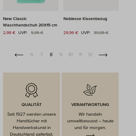
New Classic
Noblesse Kissenbezug
Waschhandschuh 20X15 cm
Regulärer Preis:
Regulärer Preis:
Verkaufspreis:
2,98 €
UVP:
5,95 €
Verkaufspreis:
29,96 €
UVP:
39,95 €
Seite
Seite
Seite
Seite
Seite
Seite
Seite
6
7
8
9
10
11
12
QUALITÄT
VERANTWORTUNG
Seit 1927 werden unsere
Wir handeln
Handtücher mit
umweltbewusst – heute
Handwerkskunst in
und für morgen.
Deutschland gefertigt.