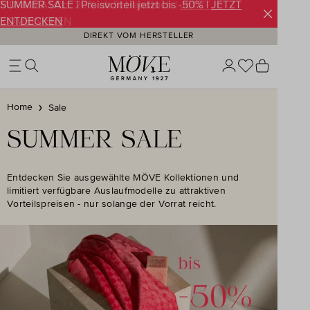
SUMMER SALE | Preisvorteil jetzt bis -50% |
JETZT
Zum Hauptinhalt springen
ENTDECKEN
DIREKT VOM HERSTELLER
Du hast 0 Pr
Warenko
Home
Sale
SUMMER SALE
Entdecken Sie ausgewählte MÖVE Kollektionen und
limitiert verfügbare Auslaufmodelle zu attraktiven
Vorteilspreisen - nur solange der Vorrat reicht.