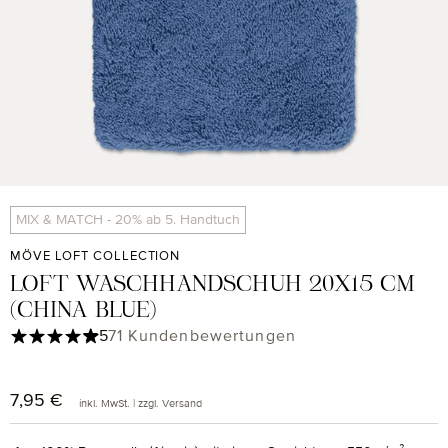
MIX & MATCH - 20% ab 5. Handtuch
MÖVE LOFT COLLECTION
LOFT WASCHHANDSCHUH 20X15 CM
(CHINA BLUE)
Durchschnittliche Bewertung von 4.97 von 5 Sternen
5
71 Kundenbewertungen
7,95 €
Regulärer Preis:
inkl. MwSt. | zzgl. Versand