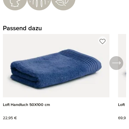
Passend dazu
Produktgalerie überspringen
Loft Handtuch 50X100 cm
Loft 
Regulärer Preis:
22,95 €
Regul
69,95