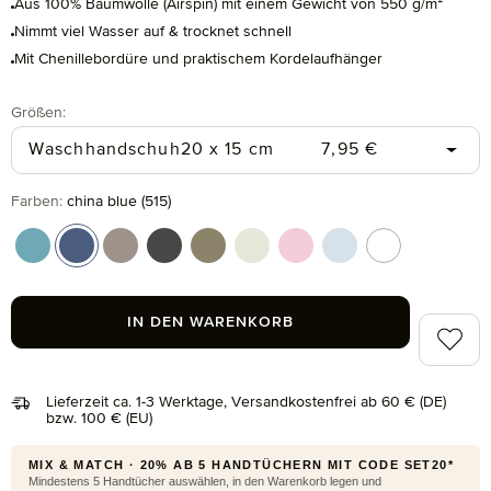
Aus 100% Baumwolle (Airspin) mit einem Gewicht von 550 g/m²
Nimmt viel Wasser auf & trocknet schnell
Mit Chenillebordüre und praktischem Kordelaufhänger
auswählen
Größen
:
Regulärer Preis:
Waschhandschuh
20 x 15 cm
7,95 €
auswählen
Farben
:
china blue (515)
arctic (530)
china blue (515)
ginger (132)
graphite (843)
moss (690)
papyrus (714)
rose (290)
silver (829)
snow (001)
IN DEN WARENKORB
Zum Me
Lieferzeit ca. 1-3 Werktage, Versandkostenfrei ab 60 € (DE)
bzw. 100 € (EU)
MIX & MATCH · 20% AB 5 HANDTÜCHERN MIT CODE SET20*
Mindestens 5 Handtücher auswählen, in den Warenkorb legen und