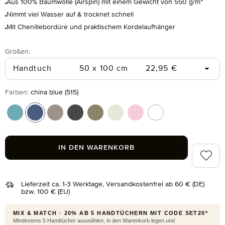
Aus 100% Baumwolle (Airspin) mit einem Gewicht von 550 g/m²
Nimmt viel Wasser auf & trocknet schnell
Mit Chenillebordüre und praktischem Kordelaufhänger
auswählen
Größen
:
Regulärer Preis:
Handtuch
50 x 100 cm
22,95 €
auswählen
Farben
:
china blue (515)
arctic (530)
china blue (515)
ginger (132)
graphite (843)
moss (690)
papyrus (714)
rose (290)
snow (001)
IN DEN WARENKORB
Zum Me
Lieferzeit ca. 1-3 Werktage, Versandkostenfrei ab 60 € (DE)
bzw. 100 € (EU)
MIX & MATCH · 20% AB 5 HANDTÜCHERN MIT CODE SET20*
Mindestens 5 Handtücher auswählen, in den Warenkorb legen und