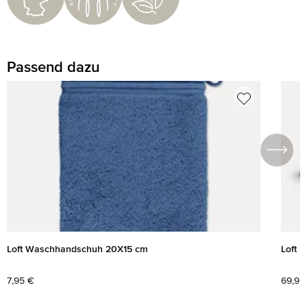
Passend dazu
Produktgalerie überspringen
Loft Waschhandschuh 20X15 cm
Loft 
Regulärer Preis:
7,95 €
Regul
69,95