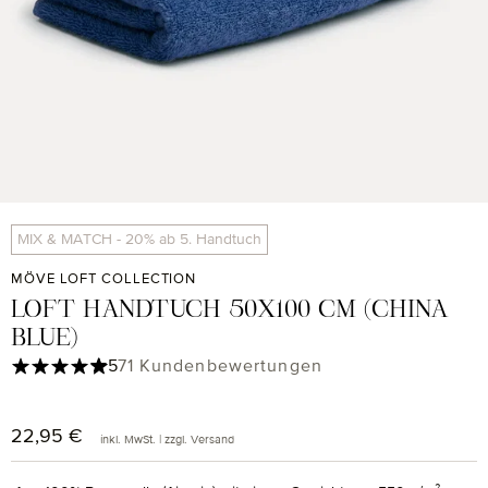
MIX & MATCH - 20% ab 5. Handtuch
MÖVE LOFT COLLECTION
LOFT HANDTUCH 50X100 CM (CHINA
BLUE)
Durchschnittliche Bewertung von 4.97 von 5 Sternen
5
71 Kundenbewertungen
22,95 €
Regulärer Preis:
inkl. MwSt. | zzgl. Versand