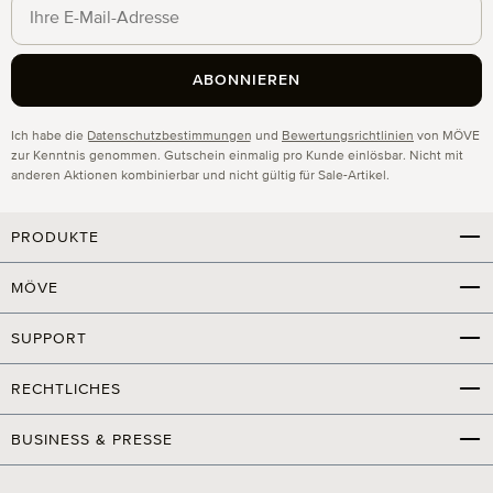
ABONNIEREN
Datenschutz
Ich habe die
Datenschutzbestimmungen
und
Bewertungsrichtlinien
von MÖVE
zur Kenntnis genommen. Gutschein einmalig pro Kunde einlösbar. Nicht mit
anderen Aktionen kombinierbar und nicht gültig für Sale-Artikel.
PRODUKTE
MÖVE
SUPPORT
RECHTLICHES
BUSINESS & PRESSE