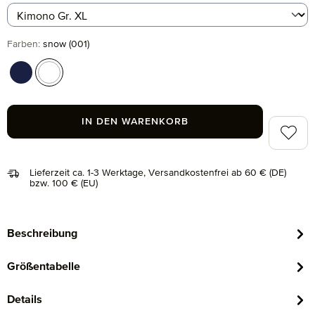
auswählen
Farben
:
snow (001)
deep sea (596)
snow (001)
IN DEN WARENKORB
Zum Me
Lieferzeit ca. 1-3 Werktage, Versandkostenfrei ab 60 € (DE)
bzw. 100 € (EU)
Beschreibung
Größentabelle
Details