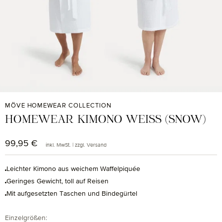
MÖVE HOMEWEAR COLLECTION
HOMEWEAR KIMONO WEISS (SNOW)
99,95 €
Regulärer Preis:
inkl. MwSt. | zzgl. Versand
Leichter Kimono aus weichem Waffelpiquée
Geringes Gewicht, toll auf Reisen
Mit aufgesetzten Taschen und Bindegürtel
auswählen
Einzelgrößen
: