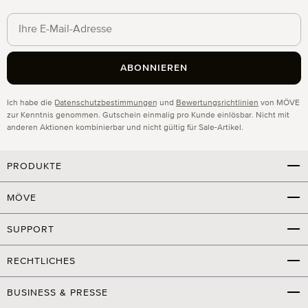
ABONNIEREN
Datenschutz
Ich habe die
Datenschutzbestimmungen
und
Bewertungsrichtlinien
von MÖVE
zur Kenntnis genommen. Gutschein einmalig pro Kunde einlösbar. Nicht mit
anderen Aktionen kombinierbar und nicht gültig für Sale-Artikel.
PRODUKTE
MÖVE
SUPPORT
RECHTLICHES
BUSINESS & PRESSE