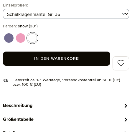
auswählen
Einzelgrößen
:
auswählen
Farben
:
snow (001)
blueberry (421)
flamingo (251)
snow (001)
IN DEN WARENKORB
Zum Me
Lieferzeit ca. 1-3 Werktage, Versandkostenfrei ab 60 € (DE)
bzw. 100 € (EU)
Beschreibung
Größentabelle