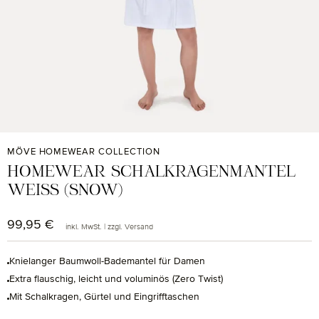
MÖVE HOMEWEAR COLLECTION
HOMEWEAR SCHALKRAGENMANTEL
WEISS (SNOW)
99,95 €
Regulärer Preis:
inkl. MwSt. | zzgl. Versand
Knielanger Baumwoll-Bademantel für Damen
Extra flauschig, leicht und voluminös (Zero Twist)
Mit Schalkragen, Gürtel und Eingrifftaschen