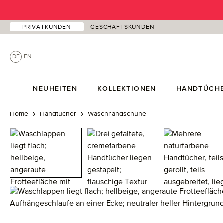
 Hauptinhalt springen
Zur Suche springen
Zur Hauptnavigation springen
PRIVATKUNDEN
GESCHÄFTSKUNDEN
DE
EN
NEUHEITEN
KOLLEKTIONEN
HANDTÜCH
Home
Handtücher
Waschhandschuhe
Bildergalerie überspringen