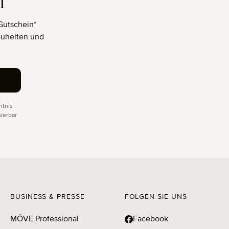
T
Gutschein*
euheiten und
tnis
ierbar
BUSINESS & PRESSE
FOLGEN SIE UNS
MÖVE Professional
Facebook