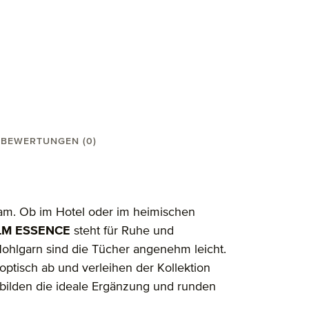
BEWERTUNGEN (0)
huh 20X15 cm"
am. Ob im Hotel oder im heimischen
LM ESSENCE
steht für Ruhe und
Hohlgarn sind die Tücher angenehm leicht.
ptisch ab und verleihen der Kollektion
 bilden die ideale Ergänzung und runden