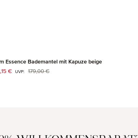
m Essence Bademantel mit Kapuze beige
kaufspreis:
,15 €
179,00 €
Regulärer Preis:
UVP: