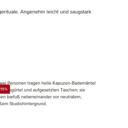
gerituale. Angenehm leicht und saugstark
-15%
RABATT