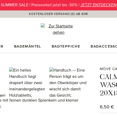
SUMMER SALE | Preisvorteil jetzt bis -50% |
JETZT ENTDECKEN
KOSTENLOSER VERSAND (D) AB 60€
ER
BADEMÄNTEL
BADTEPPICHE
BADACCESSO
MÖVE CA
CALM
WAS
20X1
Regulärer
6,50 €