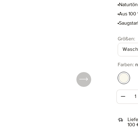
Naturtön
Aus 100 
Saugstar
a
Größen
:
Wasch
au
Farben
:
n
nature
Produk
Lief
100 