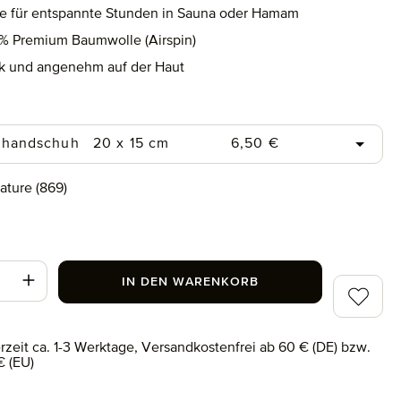
e für entspannte Stunden in Sauna oder Hamam
% Premium Baumwolle (Airspin)
k und angenehm auf der Haut
uswählen
Regulärer Preis:
handschuh
20 x 15 cm
6,50 €
swählen
ature (869)
 (869)
t Anzahl: Gib den gewünschten Wert ein od
IN DEN WARENKORB
Zum Merk
erzeit ca. 1-3 Werktage, Versandkostenfrei ab 60 € (DE) bzw.
€ (EU)