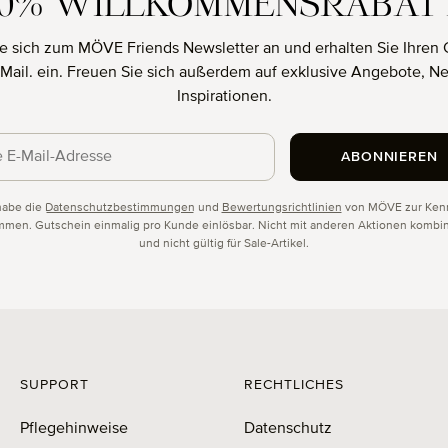
10% WILLKOMMENSRABAT
e sich zum MÖVE Friends Newsletter an und erhalten Sie Ihren 
E-Mail. ein. Freuen Sie sich außerdem auf exklusive Angebote, N
Inspirationen.
ABONNIEREN
schutz
habe die
Datenschutzbestimmungen
und
Bewertungsrichtlinien
von MÖVE zur Kenn
men. Gutschein einmalig pro Kunde einlösbar. Nicht mit anderen Aktionen kombin
und nicht gültig für Sale-Artikel.
SUPPORT
RECHTLICHES
Pflegehinweise
Datenschutz