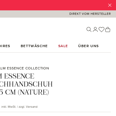
DIREKT VOM HERSTELLER
Du has
Wa
IRES
BETTWÄSCHE
SALE
ÜBER UNS
LM ESSENCE COLLECTION
 ESSENCE
CHHANDSCHUH
5 CM (NATURE)
 Preis:
inkl. MwSt. | zzgl. Versand