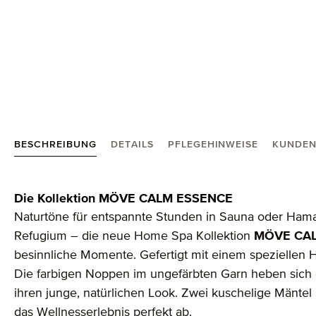
BESCHREIBUNG
DETAILS
PFLEGEHINWEISE
KUNDEN
Produktinformationen "Calm Essence Waschhandsc
Die Kollektion MÖVE CALM ESSENCE
Naturtöne für entspannte Stunden in Sauna oder Ham
Refugium – die neue Home Spa Kollektion
MÖVE CA
besinnliche Momente. Gefertigt mit einem speziellen 
Die farbigen Noppen im ungefärbten Garn heben sich o
ihren junge, natürlichen Look. Zwei kuschelige Mäntel
das Wellnesserlebnis perfekt ab.