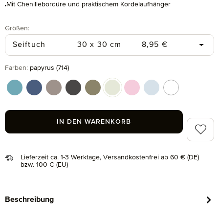
Mit Chenillebordüre und praktischem Kordelaufhänger
auswählen
Größen
:
Regulärer Preis:
Seiftuch
30 x 30 cm
8,95 €
auswählen
Farben
:
papyrus (714)
arctic (530)
china blue (515)
ginger (132)
graphite (843)
moss (690)
papyrus (714)
rose (290)
silver (829)
snow (001)
IN DEN WARENKORB
Zum Me
Lieferzeit ca. 1-3 Werktage, Versandkostenfrei ab 60 € (DE)
bzw. 100 € (EU)
Beschreibung