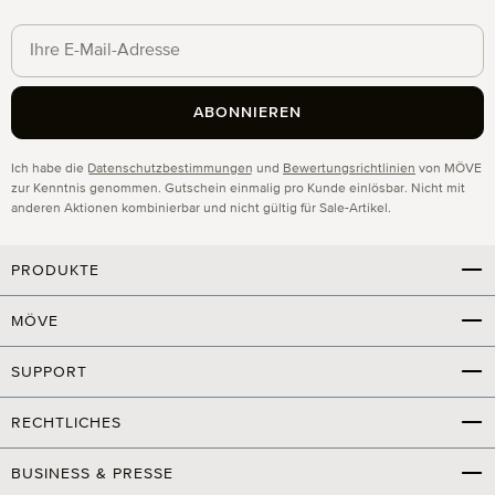
ABONNIEREN
Datenschutz
Ich habe die
Datenschutzbestimmungen
und
Bewertungsrichtlinien
von MÖVE
zur Kenntnis genommen. Gutschein einmalig pro Kunde einlösbar. Nicht mit
anderen Aktionen kombinierbar und nicht gültig für Sale-Artikel.
PRODUKTE
MÖVE
SUPPORT
RECHTLICHES
BUSINESS & PRESSE