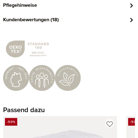
Pflegehinweise
Kundenbewertungen (18)
Passend dazu
Produktgalerie überspringen
-50%
-50
RABATT
RAB