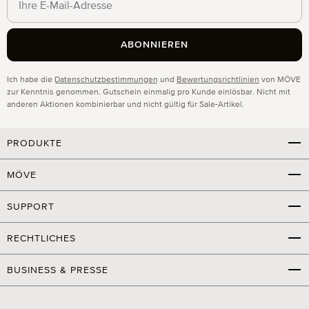
ABONNIEREN
Datenschutz
Ich habe die
Datenschutzbestimmungen
und
Bewertungsrichtlinien
von MÖVE
zur Kenntnis genommen. Gutschein einmalig pro Kunde einlösbar. Nicht mit
anderen Aktionen kombinierbar und nicht gültig für Sale-Artikel.
PRODUKTE
MÖVE
SUPPORT
RECHTLICHES
BUSINESS & PRESSE