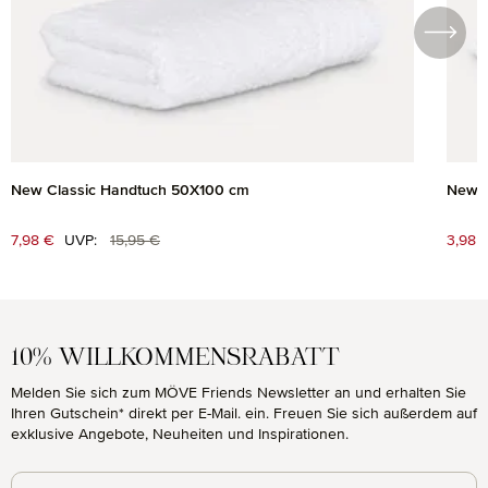
New Classic Handtuch 50X100 cm
New C
Regulärer Preis:
Verkaufspreis:
7,98 €
UVP:
15,95 €
Verk
3,98 
10% WILLKOMMENSRABATT
Melden Sie sich zum MÖVE Friends Newsletter an und erhalten Sie
Ihren Gutschein* direkt per E-Mail. ein. Freuen Sie sich außerdem auf
exklusive Angebote, Neuheiten und Inspirationen.