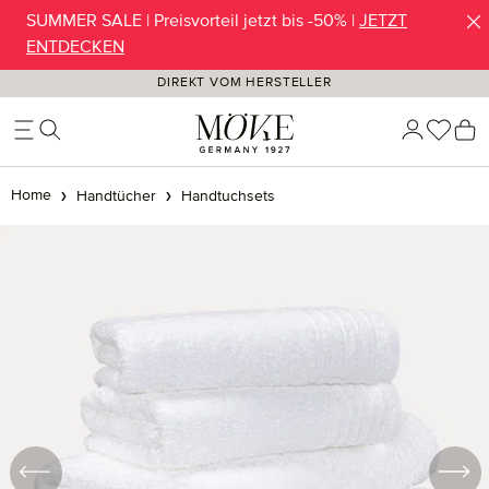
SUMMER SALE | Preisvorteil jetzt bis -50% |
JETZT
Zum Hauptinhalt springen
ENTDECKEN
DIREKT VOM HERSTELLER
Du ha
W
Home
Handtücher
Handtuchsets
Bildergalerie überspringen