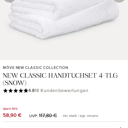
MÖVE NEW CLASSIC COLLECTION
NEW CLASSIC HANDTUCHSET 4-TLG
(SNOW)
Durchschnittliche Bewertung von 4.83 von 5 Sternen
4.8
18 Kundenbewertungen
Spare 50%
Regulärer Preis:
58,90 €
Verkaufspreis:
117,80 €
UVP:
inkl. MwSt. | zzgl. Versand