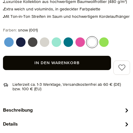
Luxuriöse Kollektion aus hochwertigem Baumwollfrottier (480 g/m²)
Extra weich und voluminös, in gedeckter Farbpalette
Mit Ton-in-Ton Streifen im Saum und hochwertigem Kordelaufhänger
auswählen
Farben
:
snow (001)
cornflower (410)
deep sea (596)
graphite (843)
grey (823)
jelly mint (518)
lagoon (458)
raspberry (078)
snow (001)
wild lime (621)
IN DEN WARENKORB
Zum Me
Lieferzeit ca. 1-3 Werktage, Versandkostenfrei ab 60 € (DE)
bzw. 100 € (EU)
Beschreibung
Details