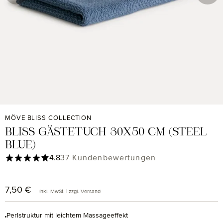
MÖVE BLISS COLLECTION
BLISS GÄSTETUCH 30X50 CM (STEEL
BLUE)
Durchschnittliche Bewertung von 4.84 von 5 Sternen
4.8
37 Kundenbewertungen
7,50 €
Regulärer Preis:
inkl. MwSt. | zzgl. Versand
Perlstruktur mit leichtem Massageeffekt