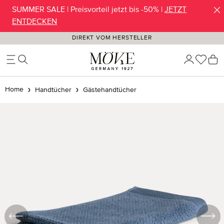
SUMMER SALE | Preisvorteil jetzt bis -50% |
JETZT
Zum Hauptinhalt springen
ENTDECKEN
DIREKT VOM HERSTELLER
Du ha
W
Home
Handtücher
Gästehandtücher
Bildergalerie überspringen