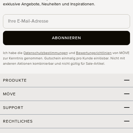
exklusive Angebote, Neuheiten und Inspirationen.
ABONNIEREN
Datenschutz
Ich habe die
Datenschutzbestimmungen
und
Bewertungsrichtlinien
von MÖVE
zur Kenntnis genommen. Gutschein einmalig pro Kunde einlösbar. Nicht mit
anderen Aktionen kombinierbar und nicht gültig für Sale-Artikel.
PRODUKTE
MÖVE
SUPPORT
RECHTLICHES