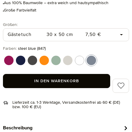
Aus 100% Baumwolle – extra weich und hautsympathisch
Große Farbvielfalt
auswählen
Größen
:
Regulärer Preis:
Gästetuch
30 x 50 cm
7,50 €
auswählen
Farben
:
steel blue (847)
berry (266)
deep sea (596)
graphite (843)
orange (106)
reed green (651)
silver grey (823)
snow (001)
steel blue (847)
IN DEN WARENKORB
Zum Me
Lieferzeit ca. 1-3 Werktage, Versandkostenfrei ab 60 € (DE)
bzw. 100 € (EU)
Beschreibung