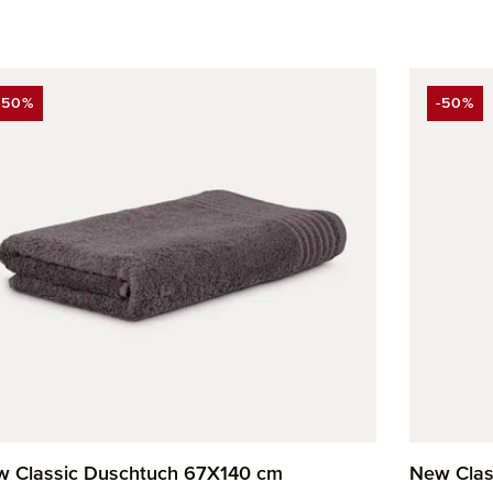
-50%
-50%
RABATT
RABAT
 Classic Duschtuch 67X140 cm
New Clas