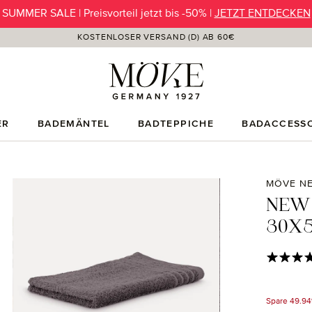
SUMMER SALE | Preisvorteil jetzt bis -50% |
JETZT ENTDECKEN
KOSTENLOSER VERSAND (D) AB 60€
ER
BADEMÄNTEL
BADTEPPICHE
BADACCESSO
MÖVE NE
NEW
30X5
Durchschni
Spare 49.9