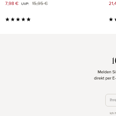
Verkaufspreis:
Ver
7,98 €
15,95 €
21,
Regulärer Preis:
UVP:
Durchschnittliche Bewertung von 4.71 von 5 Sternen
Durc
Melden Si
direkt per 
Daten
Ich 