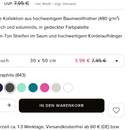
reis:
Regulärer Preis:
7,95 €
UVP:
inkl. MwSt. | zzgl. Versand
e Kollektion aus hochwertigem Baumwollfrottier (480 g/m²)
ich und voluminös, in gedeckter Farbpalette
in-Ton Streifen im Saum und hochwertigem Kordelaufhänger
uswählen
Regulärer Preis:
Verkaufspreis:
tuch
30 x 50 cm
3,98 €
7,95 €
swählen
raphite (843)
ower (410)
eep sea (596)
graphite (843)
jelly mint (518)
lagoon (458)
raspberry (078)
silver grey (823)
snow (001)
t Anzahl: Gib den gewünschten Wert ein od
IN DEN WARENKORB
Zum Merk
erzeit ca. 1-3 Werktage, Versandkostenfrei ab 60 € (DE) bzw.