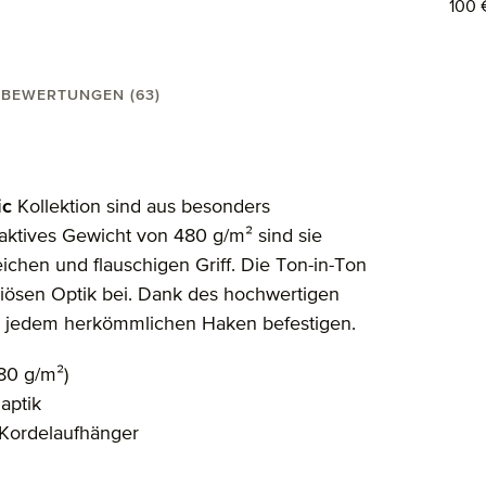
100 
BEWERTUNGEN (63)
50 cm"
ic
Kollektion sind aus besonders
raktives Gewicht von 480 g/m² sind sie
hen und flauschigen Griff. Die Ton-in-Ton
uriösen Optik bei. Dank des hochwertigen
an jedem herkömmlichen Haken befestigen.
80 g/m²)
aptik
 Kordelaufhänger