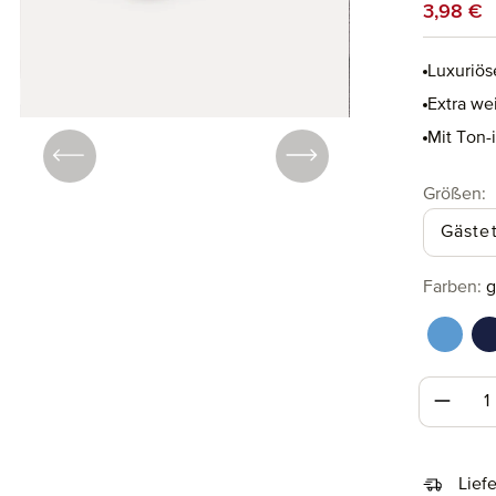
Verkaufsp
3,98 €
Luxuriös
Extra we
Mit Ton-
a
Größen
:
Gäste
au
Farben
:
g
cornfl
d
Produk
Lief