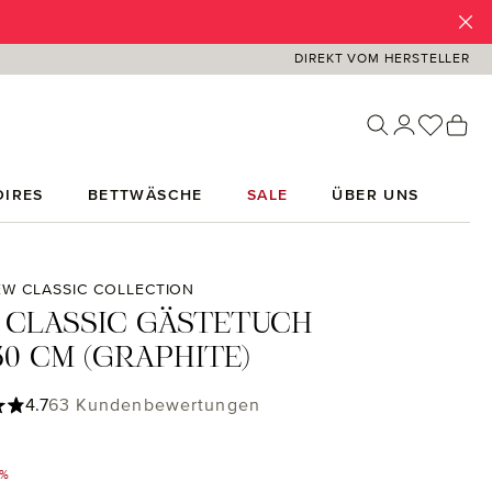
DIREKT VOM HERSTELLER
Du has
Wa
IRES
BETTWÄSCHE
SALE
ÜBER UNS
W CLASSIC COLLECTION
 CLASSIC GÄSTETUCH
0 CM (GRAPHITE)
ttliche Bewertung von 4.71 von 5 Sternen
4.7
63 Kundenbewertungen
4%