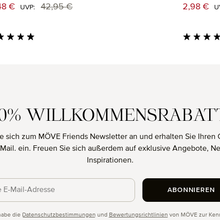
kaufspreis:
Verkaufsp
48 €
42,95 €
2,98 €
Regulärer Preis:
UVP:
U
hschnittliche Bewertung von 4.71 von 5 Sternen
Durchschnit
10% WILLKOMMENSRABAT
e sich zum MÖVE Friends Newsletter an und erhalten Sie Ihren 
E-Mail. ein. Freuen Sie sich außerdem auf exklusive Angebote, N
Inspirationen.
ABONNIEREN
schutz
habe die
Datenschutzbestimmungen
und
Bewertungsrichtlinien
von MÖVE zur Kenn