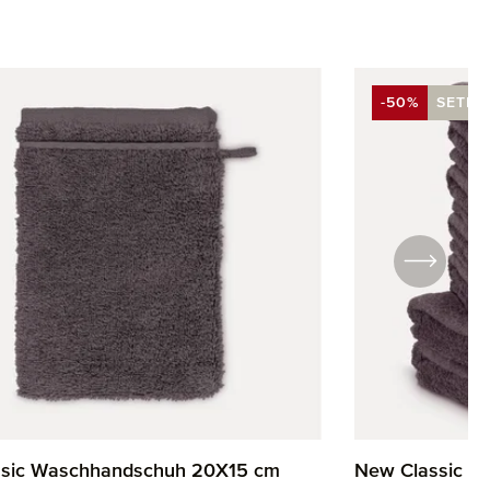
-50%
SETPR
T
RABATT
sic Waschhandschuh 20X15 cm
New Classic H