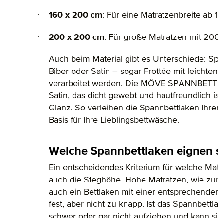
·
160 x 200 cm
: Für eine Matratzenbreite ab
·
200 x 200 cm
: Für große Matratzen mit 20
Auch beim Material gibt es Unterschiede: Sp
Biber oder Satin – sogar Frottée mit leichte
verarbeitet werden. Die MÖVE SPANNBETTL
Satin, das dicht gewebt und hautfreundlich is
Glanz. So verleihen die Spannbettlaken Ihre
Basis für Ihre Lieblingsbettwäsche.
Welche Spannbettlaken eignen s
Ein entscheidendes Kriterium für welche Matr
auch die Steghöhe. Hohe Matratzen, wie zum
auch ein Bettlaken mit einer entsprechende
fest, aber nicht zu knapp. Ist das Spannbettl
schwer oder gar nicht aufziehen und kann si