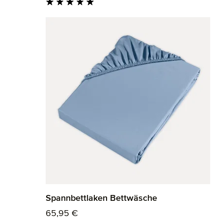
Durchschnittliche Bewertung von 5 von 5 St
Spannbettlaken Bettwäsche
Regulärer Preis:
65,95 €