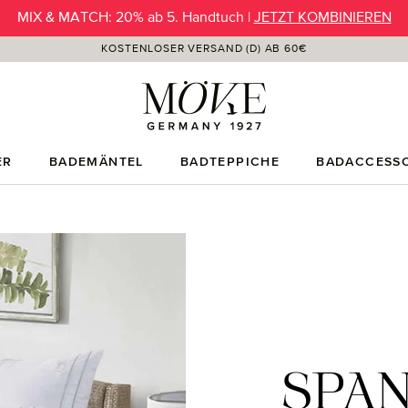
SUMMER SALE | Preisvorteil jetzt bis -50% |
MIX & MATCH: 20% ab 5. Handtuch |
JETZT KOMBINIEREN
JETZT ENTDECKEN
KOSTENLOSER VERSAND (D) AB 60€
ER
BADEMÄNTEL
BADTEPPICHE
BADACCESSO
SPA