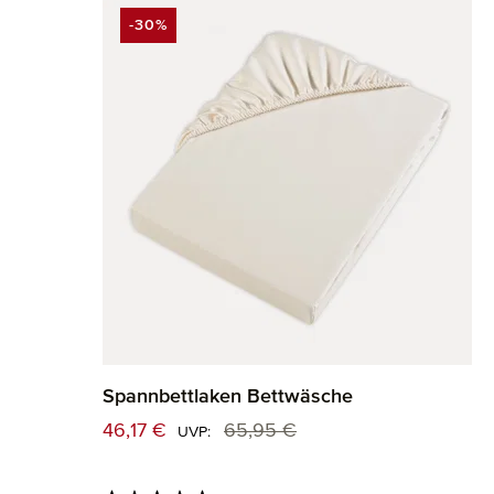
-30%
RABATT
Spannbettlaken Bettwäsche
Verkaufspreis:
46,17 €
65,95 €
Regulärer Preis:
UVP: