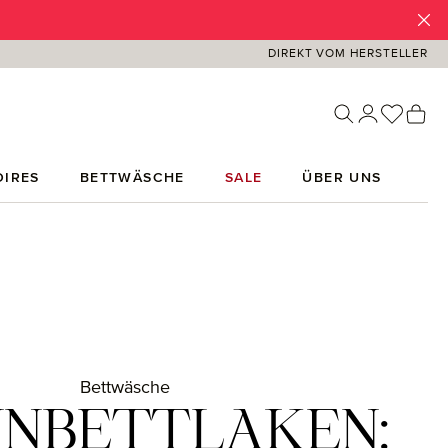
DIREKT VOM HERSTELLER
Du has
Wa
IRES
BETTWÄSCHE
SALE
ÜBER UNS
Bettwäsche
NNBETTLAKEN: