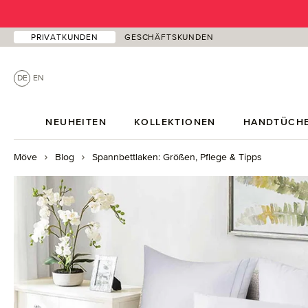
 Hauptinhalt springen
Zur Suche springen
Zur Hauptnavigation springen
PRIVATKUNDEN
GESCHÄFTSKUNDEN
DE
EN
NEUHEITEN
KOLLEKTIONEN
HANDTÜCH
Möve
Blog
Spannbettlaken: Größen, Pflege & Tipps