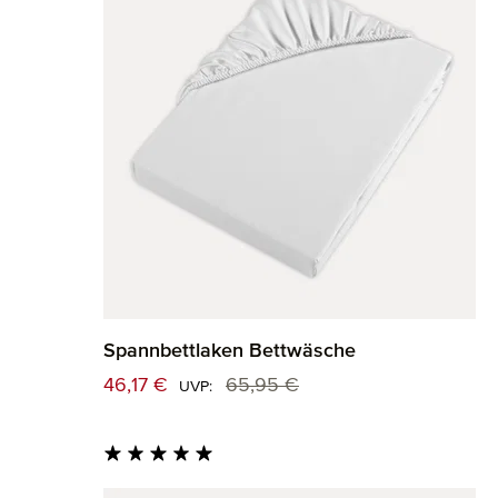
Spannbettlaken Bettwäsche
Verkaufspreis:
46,17 €
65,95 €
Regulärer Preis:
UVP:
Durchschnittliche Bewertung von 5 von 5 St