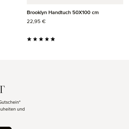
Brooklyn Handtuch 50X100 cm
Regulärer Preis:
22,95 €
Durchschnittliche Bewertung von 4.8 von 5 
T
Gutschein*
euheiten und