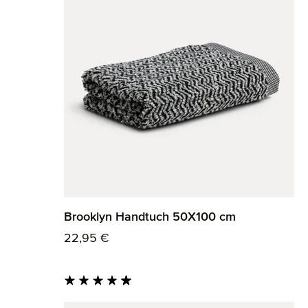
Brooklyn Handtuch 50X100 cm
Regulärer Preis:
22,95 €
Durchschnittliche Bewertung von 4.95 von 5