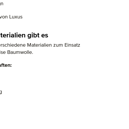
gn
 von Luxus
rialien gibt es
rschiedene Materialien zum Einsatz
ise Baumwolle.
ften:
g