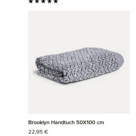
Durchschnittliche Bewertung von 5 von 5 St
Brooklyn Handtuch 50X100 cm
Regulärer Preis:
22,95 €