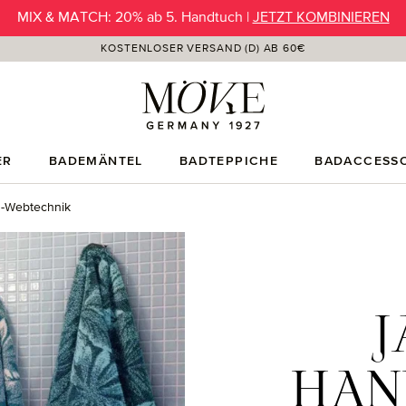
SUMMER SALE | Preisvorteil jetzt bis -50% |
JETZT ENTDECKEN
KOSTENLOSER VERSAND (D) AB 60€
ER
BADEMÄNTEL
BADTEPPICHE
BADACCESSO
d-Webtechnik
HAN