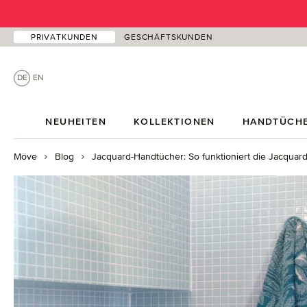
 Hauptinhalt springen
Zur Suche springen
Zur Hauptnavigation springen
PRIVATKUNDEN
GESCHÄFTSKUNDEN
DE
EN
NEUHEITEN
KOLLEKTIONEN
HANDTÜCH
Möve
Blog
Jacquard-Handtücher: So funktioniert die Jacquar