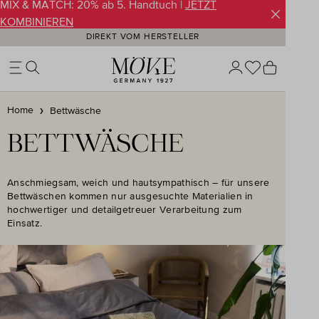
MIX & MATCH: 20% ab 5. Handtuch |
JETZT
Zum Hauptinhalt springen
KOMBINIEREN
DIREKT VOM HERSTELLER
Du hast 0 Pr
Warenko
Home
Bettwäsche
BETTWÄSCHE
Anschmiegsam, weich und hautsympathisch – für unsere
Bettwäschen kommen nur ausgesuchte Materialien in
hochwertiger und detailgetreuer Verarbeitung zum
Einsatz.