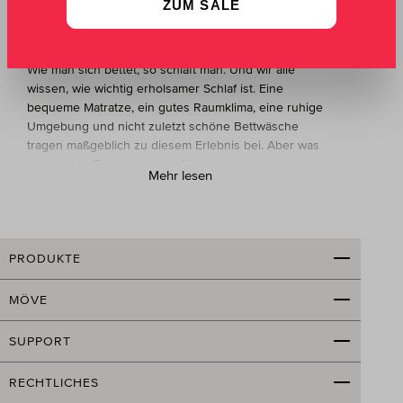
ZUM SALE
erholsamen Schlaf
Wie heißt es doch so schön in einem alten Sprichwort?
Wie man sich bettet, so schläft man. Und wir alle
wissen, wie wichtig erholsamer Schlaf ist. Eine
bequeme Matratze, ein gutes Raumklima, eine ruhige
Umgebung und nicht zuletzt schöne Bettwäsche
tragen maßgeblich zu diesem Erlebnis bei. Aber was
macht gute Bettwäsche aus? Woran erkennt man
Mehr lesen
Qualität? Welche Größen gibt es? Welche MÖVE
Bettwäsche passt am besten zu einem? Gibt es auch
passende Bettlaken im Angebot? Genau darum soll es
in den nächsten Abschnitten gehen.
PRODUKTE
Aus welchen Materialien bestehen MÖVE
Bettwäschen?
MÖVE
Für unsere MÖVE Bettwäschen kommen nur
SUPPORT
ausgesuchte Materialien und die beste Verarbeitung
zum Einsatz. Unsere Kollektion
MÖVE
RECHTLICHES
LUXURY
besteht aus 100% hochwertigem Baumwoll-