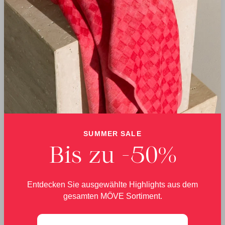
Handwerkskunst in
und für morgen.
Deutschland gefertigt.
LIEFERUNG
RETOURE
Ab 60 € Bestellwert
Innerhalb von 30 Tagen
versenden wir kostenfrei
können Sie kostenfrei an
SUMMER SALE
innerhalb Deutschlands.
uns zurücksenden.
Bis zu -50%
Entdecken Sie ausgewählte Highlights aus dem
gesamten MÖVE Sortiment.
Bettwäsche in Spitzenqualität für einen