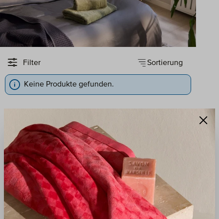
Sortierung
Filter
Keine Produkte gefunden.
QUALITÄT
VERANTWORTUNG
Seit 1927 werden unsere
Wir handeln
Handtücher mit
umweltbewusst – heute