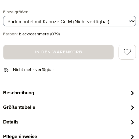
auswählen
Einzelgrößen
:
auswählen
Farben
:
black/cashmere (079)
Zum Me
IN DEN WARENKORB
Nicht mehr verfügbar
Beschreibung
Größentabelle
Details
Pflegehinweise