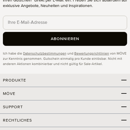
Ihren Gutschein* direkt per E-Mail. ein. Freuen Sie sich außerdem auf
exklusive Angebote, Neuheiten und Inspirationen.
ABONNIEREN
Datenschutz
Ich habe die
Datenschutzbestimmungen
und
Bewertungsrichtlinien
von MÖVE
zur Kenntnis genommen. Gutschein einmalig pro Kunde einlösbar. Nicht mit
anderen Aktionen kombinierbar und nicht gültig für Sale-Artikel.
PRODUKTE
MÖVE
SUPPORT
RECHTLICHES