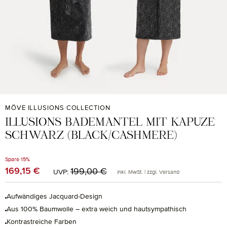
MÖVE ILLUSIONS COLLECTION
ILLUSIONS BADEMANTEL MIT KAPUZE
SCHWARZ (BLACK/CASHMERE)
Spare 15%
Regulärer Preis:
169,15 €
Verkaufspreis:
199,00 €
UVP:
inkl. MwSt. | zzgl. Versand
Aufwändiges Jacquard-Design
Aus 100% Baumwolle – extra weich und hautsympathisch
Kontrastreiche Farben