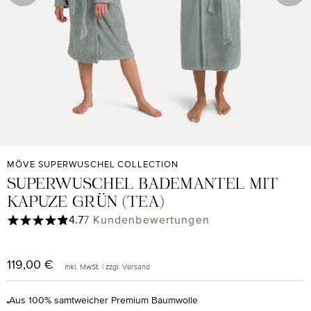
MÖVE SUPERWUSCHEL COLLECTION
SUPERWUSCHEL BADEMANTEL MIT
KAPUZE GRÜN (TEA)
Durchschnittliche Bewertung von 4.71 von 5 Sternen
4.7
7 Kundenbewertungen
119,00 €
Regulärer Preis:
inkl. MwSt. | zzgl. Versand
Aus 100% samtweicher Premium Baumwolle