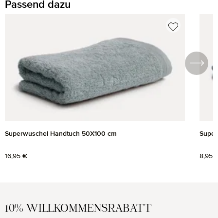
Passend dazu
Produktgalerie überspringen
Superwuschel Handtuch 50X100 cm
Super
Regulärer Preis:
16,95 €
Regul
8,95 
10% WILLKOMMENSRABATT