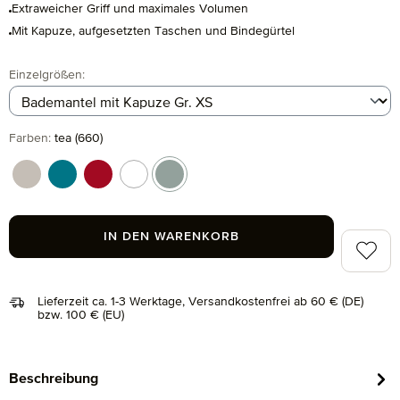
Extraweicher Griff und maximales Volumen
Mit Kapuze, aufgesetzten Taschen und Bindegürtel
auswählen
Einzelgrößen
:
auswählen
Farben
:
tea (660)
cashmere (713)
lagoon (458)
ruby (075)
snow (001)
tea (660)
IN DEN WARENKORB
Zum Me
Lieferzeit ca. 1-3 Werktage, Versandkostenfrei ab 60 € (DE)
bzw. 100 € (EU)
Beschreibung