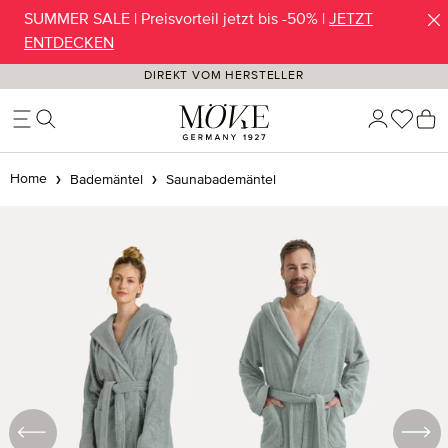
SUMMER SALE | Preisvorteil jetzt bis -50% |
JETZT
Zum Hauptinhalt springen
ENTDECKEN
DIREKT VOM HERSTELLER
Du ha
W
Home
Bademäntel
Saunabademäntel
Bildergalerie überspringen