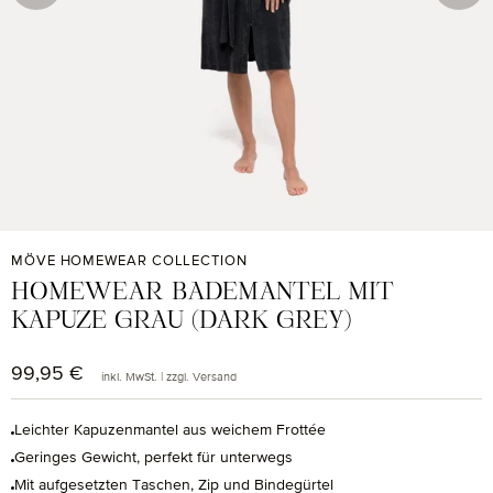
MÖVE HOMEWEAR COLLECTION
HOMEWEAR BADEMANTEL MIT
KAPUZE GRAU (DARK GREY)
99,95 €
Regulärer Preis:
inkl. MwSt. | zzgl. Versand
Leichter Kapuzenmantel aus weichem Frottée
Geringes Gewicht, perfekt für unterwegs
Mit aufgesetzten Taschen, Zip und Bindegürtel