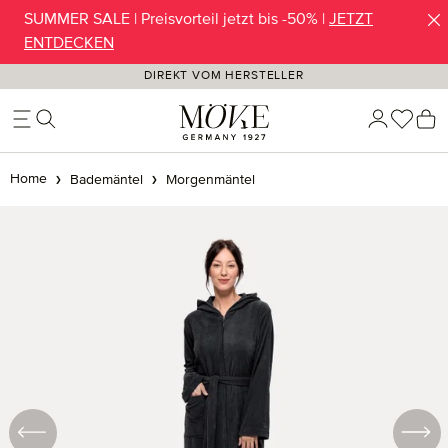
SUMMER SALE | Preisvorteil jetzt bis -50% |
JETZT
Zum Hauptinhalt springen
ENTDECKEN
DIREKT VOM HERSTELLER
Du ha
W
Home
Bademäntel
Morgenmäntel
Bildergalerie überspringen