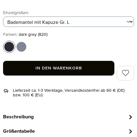
auswählen
Einzelgrößen
:
auswählen
Farben
:
dark grey (820)
dark grey (820)
steel blue (847)
IN DEN WARENKORB
Zum Me
Lieferzeit ca. 1-3 Werktage, Versandkostenfrei ab 60 € (DE)
bzw. 100 € (EU)
Beschreibung
Größentabelle