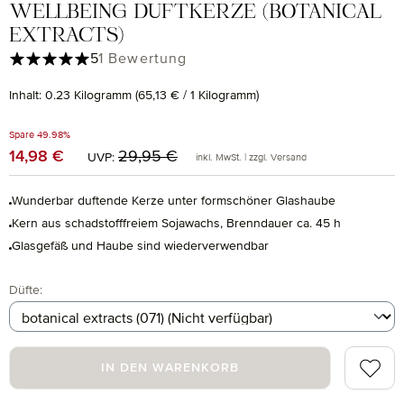
WELLBEING DUFTKERZE (BOTANICAL
EXTRACTS)
Durchschnittliche Bewertung von 5 von 5 Sternen
5
1 Bewertung
Inhalt:
0.23 Kilogramm
(65,13 € / 1 Kilogramm)
Spare 49.98%
Regulärer Preis:
14,98 €
Verkaufspreis:
29,95 €
UVP:
inkl. MwSt. | zzgl. Versand
Wunderbar duftende Kerze unter formschöner Glashaube
Kern aus schadstofffreiem Sojawachs, Brenndauer ca. 45 h
Glasgefäß und Haube sind wiederverwendbar
auswählen
Düfte
:
Zum Me
IN DEN WARENKORB