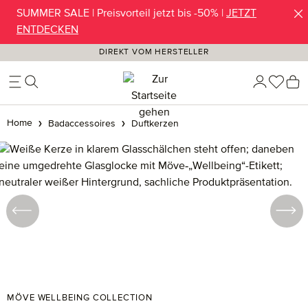
SUMMER SALE | Preisvorteil jetzt bis -50% |
JETZT
Zum Hauptinhalt springen
ENTDECKEN
DIREKT VOM HERSTELLER
Du ha
W
Home
Badaccessoires
Duftkerzen
Bildergalerie überspringen
MÖVE WELLBEING COLLECTION