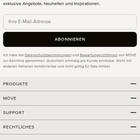
exklusive Angebote, Neuheiten und Inspirationen.
ABONNIEREN
Datenschutz
Ich habe die
Datenschutzbestimmungen
und
Bewertungsrichtlinien
von MÖVE
zur Kenntnis genommen. Gutschein einmalig pro Kunde einlösbar. Nicht mit
anderen Aktionen kombinierbar und nicht gültig für Sale-Artikel.
PRODUKTE
MÖVE
SUPPORT
RECHTLICHES