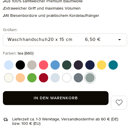
Aus 100% samtweicher Premium Baumwolle
Extraweicher Griff und maximales Volumen
Mit Biesenbordüre und praktischem Kordelaufhänger
auswählen
Größen
:
Regulärer Preis:
Waschhandschuh
20 x 15 cm
6,50 €
auswählen
Farben
:
tea (660)
aquamarine (577)
black (199)
cashmere (713)
coral (262)
cornflower (410)
cypress (665)
dark grey (820)
deep sea (596)
gold (115)
lagoon (
nature (869)
peach fuzz (163)
peridot (658)
ruby (075)
silver (829)
snow (001)
stone (850)
tea (660)
IN DEN WARENKORB
Zum Me
Lieferzeit ca. 1-3 Werktage, Versandkostenfrei ab 60 € (DE)
bzw. 100 € (EU)