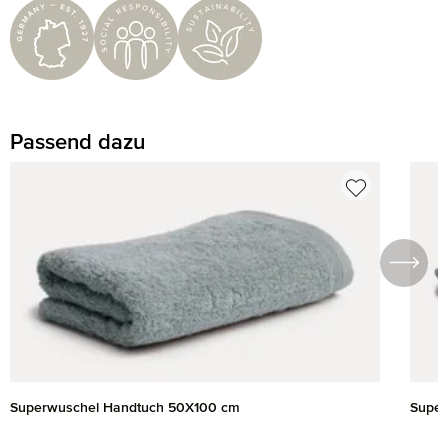
Passend dazu
Produktgalerie überspringen
Superwuschel Handtuch 50X100 cm
Super