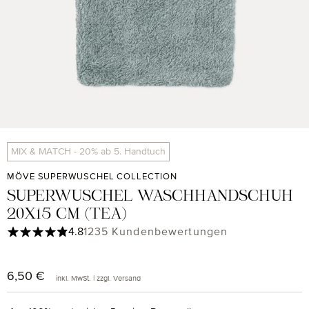
MIX & MATCH - 20% ab 5. Handtuch
MÖVE SUPERWUSCHEL COLLECTION
SUPERWUSCHEL WASCHHANDSCHUH
20X15 CM (TEA)
Durchschnittliche Bewertung von 4.85 von 5 Sternen
4.8
1235 Kundenbewertungen
6,50 €
Regulärer Preis:
inkl. MwSt. | zzgl. Versand