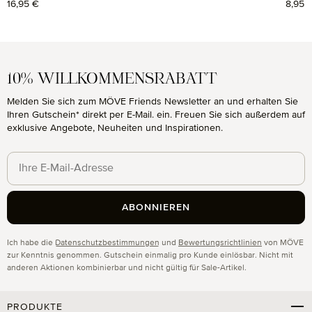
Regulärer Preis:
16,95 €
Regul
8,95 
10% WILLKOMMENSRABATT
Melden Sie sich zum MÖVE Friends Newsletter an und erhalten Sie
Ihren Gutschein* direkt per E-Mail. ein. Freuen Sie sich außerdem auf
exklusive Angebote, Neuheiten und Inspirationen.
ABONNIEREN
Datenschutz
Ich habe die
Datenschutzbestimmungen
und
Bewertungsrichtlinien
von MÖVE
zur Kenntnis genommen. Gutschein einmalig pro Kunde einlösbar. Nicht mit
anderen Aktionen kombinierbar und nicht gültig für Sale-Artikel.
PRODUKTE