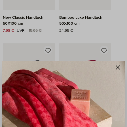
New Classic Handtuch
Bamboo Luxe Handtuch
50X100 cm
50X100 cm
Regulärer Preis:
Verkaufspreis:
7,98 €
UVP:
15,95 €
Regulärer Preis:
24,95 €
Superwuschel Handtuch
Superwuschel Handtuch
60X110 cm
60X110 cm
Regulärer Preis:
19,95 €
Regulärer Preis:
19,95 €