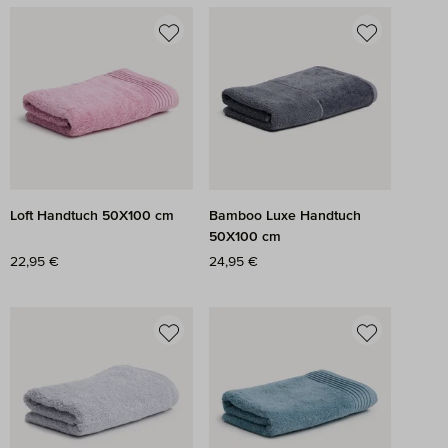
Loft Handtuch 50X100 cm
Bamboo Luxe Handtuch
50X100 cm
Regulärer Preis:
22,95 €
Regulärer Preis:
24,95 €