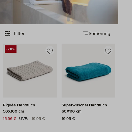
Sortierung
Filter
-20%
RABATT
Piquée Handtuch
Superwuschel Handtuch
50X100 cm
60X110 cm
Regulärer Preis:
Verkaufspreis:
15,96 €
UVP:
19,95 €
Regulärer Preis:
19,95 €