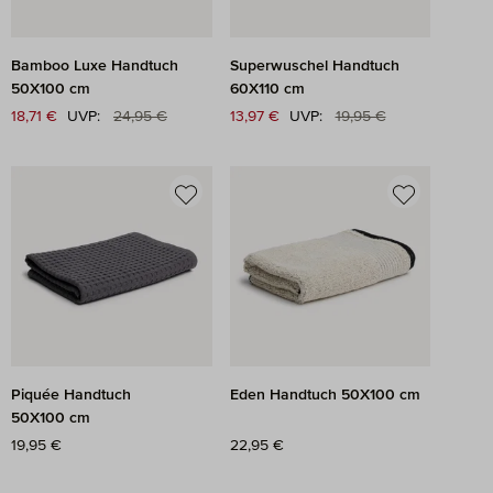
Bamboo Luxe Handtuch
Superwuschel Handtuch
50X100 cm
60X110 cm
Regulärer Preis:
Regulärer Preis:
Verkaufspreis:
18,71 €
UVP:
24,95 €
Verkaufspreis:
13,97 €
UVP:
19,95 €
Piquée Handtuch
Eden Handtuch 50X100 cm
50X100 cm
Regulärer Preis:
19,95 €
Regulärer Preis:
22,95 €