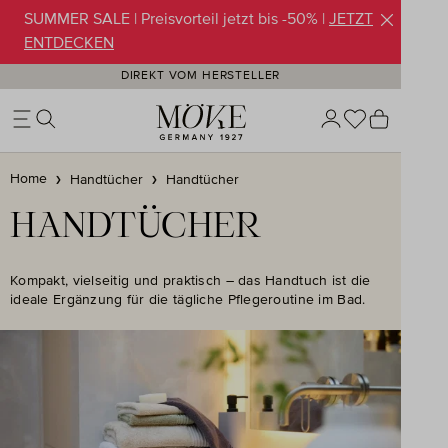
SUMMER SALE | Preisvorteil jetzt bis -50% |
JETZT
Zum Hauptinhalt springen
ENTDECKEN
DIREKT VOM HERSTELLER
Du hast 0 Pr
Warenko
Home
Handtücher
Handtücher
HANDTÜCHER
Kompakt, vielseitig und praktisch – das Handtuch ist die
ideale Ergänzung für die tägliche Pflegeroutine im Bad.