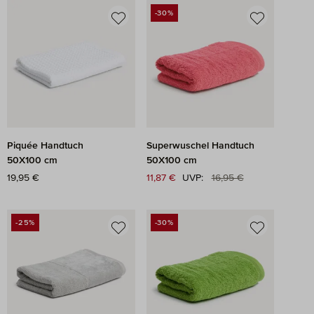
-30%
RABATT
Piquée Handtuch
Superwuschel Handtuch
50X100 cm
50X100 cm
Regulärer Preis:
Regulärer Preis:
19,95 €
Verkaufspreis:
11,87 €
UVP:
16,95 €
-25%
-30%
RABATT
RABATT