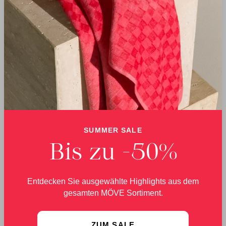
Superwuschel Handtuch
Superwuschel Handtuch
50X100 cm
60X110 cm
SUMMER SALE
Regulärer Preis:
16,95 €
Regulärer Preis:
19,95 €
Bis zu -50%
Entdecken Sie ausgewählte Highlights aus dem
gesamten MÖVE Sortiment.
ZUM SALE