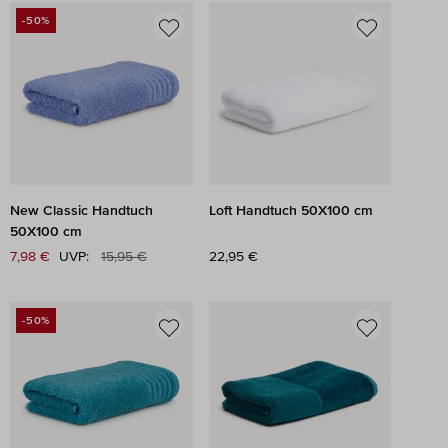
-50%
RABATT
New Classic Handtuch
Loft Handtuch 50X100 cm
50X100 cm
Regulärer Preis:
Verkaufspreis:
7,98 €
UVP:
15,95 €
Regulärer Preis:
22,95 €
-50%
RABATT