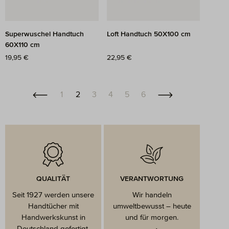
Superwuschel Handtuch
Loft Handtuch 50X100 cm
60X110 cm
Regulärer Preis:
19,95 €
Regulärer Preis:
22,95 €
Seite
Seite
Seite
Seite
Seite
Seite
1
2
3
4
5
6
QUALITÄT
VERANTWORTUNG
Seit 1927 werden unsere
Wir handeln
Handtücher mit
umweltbewusst – heute
Handwerkskunst in
und für morgen.
Deutschland gefertigt.