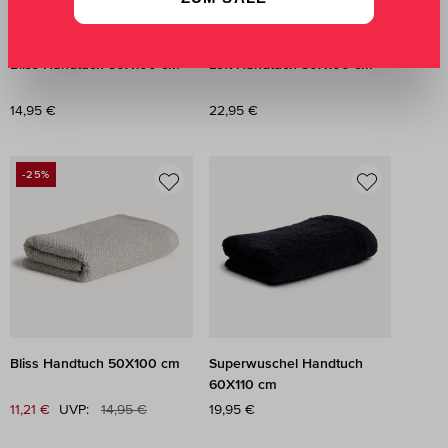
Bliss Handtuch 50X100 cm
Loft Handtuch 50X100 cm
Regulärer Preis:
14,95 €
Regulärer Preis:
22,95 €
-25%
RABATT
Bliss Handtuch 50X100 cm
Superwuschel Handtuch
60X110 cm
Regulärer Preis:
Verkaufspreis:
11,21 €
UVP:
14,95 €
Regulärer Preis:
19,95 €