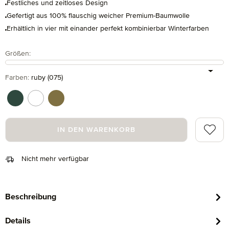
Festliches und zeitloses Design
Gefertigt aus 100% flauschig weicher Premium-Baumwolle
Erhältlich in vier mit einander perfekt kombinierbar Winterfarben
auswählen
Größen
:
auswählen
Farben
:
ruby (075)
cypress (665)
nature/rubin (021)
nature/tanne (061)
Zum Me
IN DEN WARENKORB
Nicht mehr verfügbar
Beschreibung
Details