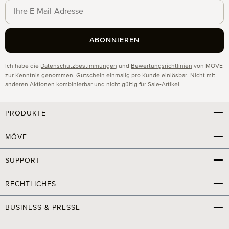
ABONNIEREN
Datenschutz
Ich habe die
Datenschutzbestimmungen
und
Bewertungsrichtlinien
von MÖVE
zur Kenntnis genommen. Gutschein einmalig pro Kunde einlösbar. Nicht mit
anderen Aktionen kombinierbar und nicht gültig für Sale-Artikel.
PRODUKTE
MÖVE
SUPPORT
RECHTLICHES
BUSINESS & PRESSE