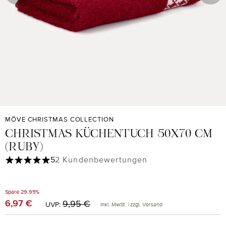
MÖVE CHRISTMAS COLLECTION
CHRISTMAS KÜCHENTUCH 50X70 CM
(RUBY)
Durchschnittliche Bewertung von 5 von 5 Sternen
5
2 Kundenbewertungen
Spare 29.95%
Regulärer Preis:
6,97 €
Verkaufspreis:
9,95 €
UVP:
inkl. MwSt. | zzgl. Versand