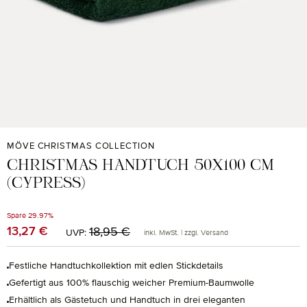
MÖVE CHRISTMAS COLLECTION
CHRISTMAS HANDTUCH 50X100 CM
(CYPRESS)
Spare 29.97%
Regulärer Preis:
13,27 €
Verkaufspreis:
18,95 €
UVP:
inkl. MwSt. | zzgl. Versand
Festliche Handtuchkollektion mit edlen Stickdetails
Gefertigt aus 100% flauschig weicher Premium-Baumwolle
Erhältlich als Gästetuch und Handtuch in drei eleganten