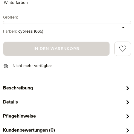
Winterfarben
auswählen
Größen
:
auswählen
Farben
:
cypress (665)
Zum Me
IN DEN WARENKORB
Nicht mehr verfügbar
Beschreibung
Details
Pflegehinweise
Kundenbewertungen (0)