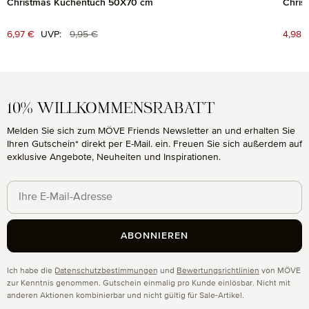
Christmas Küchentuch 50X70 cm
Chris
Regulärer Preis:
Verkaufspreis:
6,97 €
UVP:
9,95 €
Verk
4,98 
10% WILLKOMMENSRABATT
Melden Sie sich zum MÖVE Friends Newsletter an und erhalten Sie
Ihren Gutschein* direkt per E-Mail. ein. Freuen Sie sich außerdem auf
exklusive Angebote, Neuheiten und Inspirationen.
ABONNIEREN
Datenschutz
Ich habe die
Datenschutzbestimmungen
und
Bewertungsrichtlinien
von MÖVE
zur Kenntnis genommen. Gutschein einmalig pro Kunde einlösbar. Nicht mit
anderen Aktionen kombinierbar und nicht gültig für Sale-Artikel.