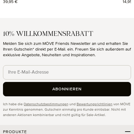
Regulärer Preis:
39,95 €
Regul
14,95
10% WILLKOMMENSRABATT
Melden Sie sich zum MÖVE Friends Newsletter an und erhalten Sie
Ihren Gutschein* direkt per E-Mail. ein. Freuen Sie sich außerdem auf
exklusive Angebote, Neuheiten und Inspirationen.
ABONNIEREN
Datenschutz
Ich habe die
Datenschutzbestimmungen
und
Bewertungsrichtlinien
von MÖVE
zur Kenntnis genommen. Gutschein einmalig pro Kunde einlösbar. Nicht mit
anderen Aktionen kombinierbar und nicht gültig für Sale-Artikel.
PRODUKTE