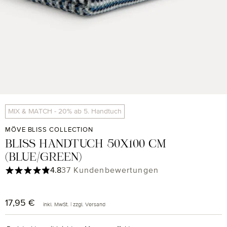
MIX & MATCH - 20% ab 5. Handtuch
MÖVE BLISS COLLECTION
BLISS HANDTUCH 50X100 CM
(BLUE/GREEN)
Durchschnittliche Bewertung von 4.84 von 5 Sternen
4.8
37 Kundenbewertungen
17,95 €
Regulärer Preis:
inkl. MwSt. | zzgl. Versand