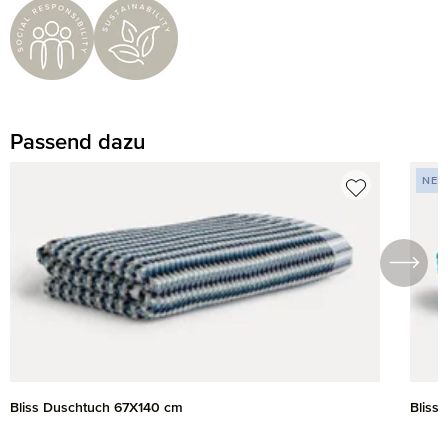
Passend dazu
Produktgalerie überspringen
NEU
Bliss Duschtuch 67X140 cm
Bliss