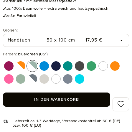
Perlstruktur mit leichtem Massageeffekt
Aus 100% Baumwolle – extra weich und hautsympathisch
Große Farbvielfalt
auswählen
Größen
:
Regulärer Preis:
Handtuch
50 x 100 cm
17,95 €
auswählen
Farben
:
blue/green (051)
berry (266)
berry/orange (021)
blue/green (051)
dark pool (461)
deep sea (596)
emerald (874)
graphite (843)
grass (691)
multicolor (041
orange (
pink (215)
reed green (651)
silver/black (081)
silver grey (823)
snow (001)
steel blue (847)
turquoise (194)
IN DEN WARENKORB
Zum Me
Lieferzeit ca. 1-3 Werktage, Versandkostenfrei ab 60 € (DE)
bzw. 100 € (EU)