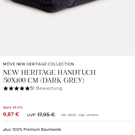
MÖVE NEW HERITAGE COLLECTION
NEW HERITAGE HANDTUCH
50X100 CM (DARK GREY)
Durchschnittliche Bewertung von 5 von 5 Sternen
5
1 Bewertung
Spare 45.01%
Regulärer Preis:
9,87 €
Verkaufspreis:
17,95 €
UVP:
inkl. MwSt. | zzgl. Versand
Aus 100% Premium Baumwolle