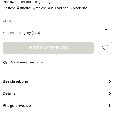
Handwerklich perfekt gefertigt
Zeitlose Ästhetik: Symbiose aus Tradition & Moderne
auswählen
Größen
:
auswählen
Farben
:
dark grey (820)
Zum Me
IN DEN WARENKORB
Nicht mehr verfügbar
Beschreibung
Details
Pflegehinweise