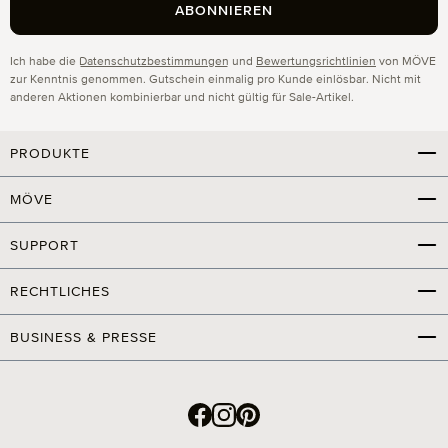
ABONNIEREN
Datenschutz
Ich habe die
Datenschutzbestimmungen
und
Bewertungsrichtlinien
von MÖVE
zur Kenntnis genommen. Gutschein einmalig pro Kunde einlösbar. Nicht mit
anderen Aktionen kombinierbar und nicht gültig für Sale-Artikel.
PRODUKTE
MÖVE
SUPPORT
RECHTLICHES
BUSINESS & PRESSE