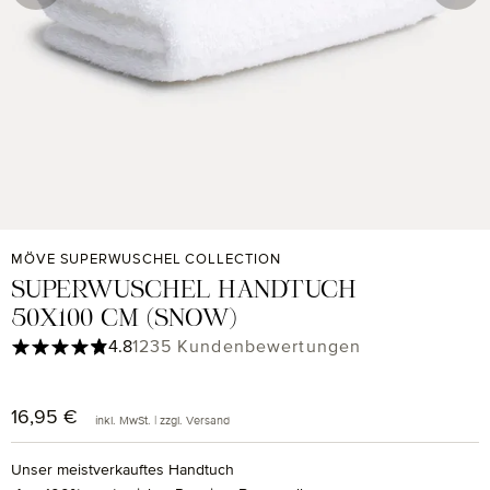
MÖVE SUPERWUSCHEL COLLECTION
SUPERWUSCHEL HANDTUCH
50X100 CM (SNOW)
Durchschnittliche Bewertung von 4.85 von 5 Sternen
4.8
1235 Kundenbewertungen
16,95 €
Regulärer Preis:
inkl. MwSt. | zzgl. Versand
Unser meistverkauftes Handtuch