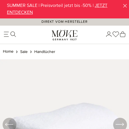
SUMMER SALE | Preisvorteil jetzt bis -50% |
JETZT
Zum Hauptinhalt springen
ENTDECKEN
DIREKT VOM HERSTELLER
Du ha
W
Home
Sale
Handtücher
Bildergalerie überspringen