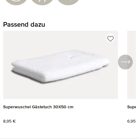
Passend dazu
Produktgalerie überspringen
Superwuschel Gästetuch 30X50 cm
Super
Regulärer Preis:
8,95 €
Regul
6,95 