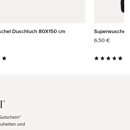
chel Duschtuch 80X150 cm
Superwuschel
 Preis:
Regulärer Preis:
6,50 €
tliche Bewertung von 4.85 von 5 Sternen
Durchschnittliche 
T
Gutschein*
euheiten und