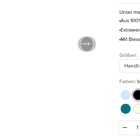
Unser me
Aus 100
Extrawei
Mit Bies
a
Größen
:
Handt
au
Farben
:
b
aquama
b
lagoon
n
Produk