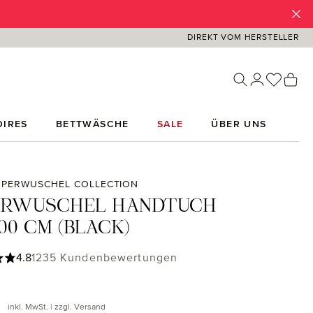
DIREKT VOM HERSTELLER
Du has
Wa
IRES
BETTWÄSCHE
SALE
ÜBER UNS
UPERWUSCHEL COLLECTION
ERWUSCHEL HANDTUCH
00 CM (BLACK)
ttliche Bewertung von 4.85 von 5 Sternen
4.8
1235 Kundenbewertungen
 Preis:
inkl. MwSt. | zzgl. Versand