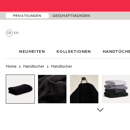
 Hauptinhalt springen
Zur Suche springen
Zur Hauptnavigation springen
PRIVATKUNDEN
GESCHÄFTSKUNDEN
DE
EN
NEUHEITEN
KOLLEKTIONEN
HANDTÜCH
Home
Handtücher
Handtücher
Bildergalerie überspringen