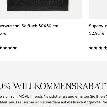
erwuschel Seiftuch 30X30 cm
Superwus
ulärer Preis:
Regulärer
5 €
52,95 €
hschnittliche Bewertung von 4.85 von 5 Sternen
Durchschnit
10% WILLKOMMENSRABAT
e sich zum MÖVE Friends Newsletter an und erhalten Sie Ihren 
E-Mail. ein. Freuen Sie sich außerdem auf exklusive Angebote, N