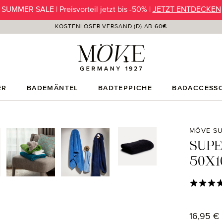
SUMMER SALE | Preisvorteil jetzt bis -50% |
JETZT ENTDECKEN
KOSTENLOSER VERSAND (D) AB 60€
ER
BADEMÄNTEL
BADTEPPICHE
BADACCESSO
MÖVE S
SUP
50X1
Durchschni
Regulärer
16,95 €