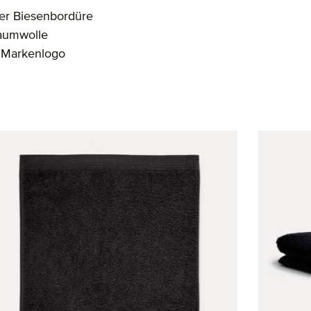
er Biesenbordüre
aumwolle
m Markenlogo