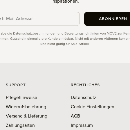
Inspirationen.
ABONNIEREN
schutz
habe die
Datenschutzbestimmungen
und
Bewertungsrichtlinien
von MÖVE zur Kenn
men. Gutschein einmalig pro Kunde einlösbar. Nicht mit anderen Aktionen kombin
und nicht gültig für Sale-Artikel.
SUPPORT
RECHTLICHES
Pflegehinweise
Datenschutz
Widerrufsbelehrung
Cookie Einstellungen
Versand & Lieferung
AGB
Zahlungsarten
Impressum