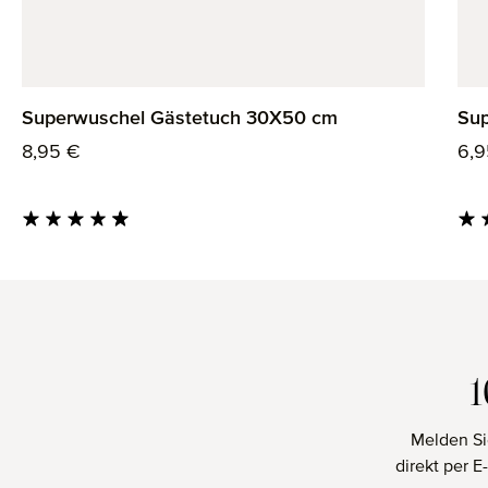
Superwuschel Gästetuch 30X50 cm
Sup
Regulärer Preis:
Reg
8,95 €
6,9
Durchschnittliche Bewertung von 4.85 von 5 Sternen
Durc
Melden Si
direkt per 