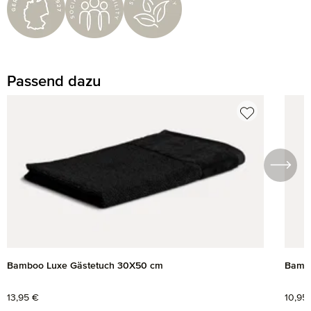
Passend dazu
Produktgalerie überspringen
Bamboo Luxe Gästetuch 30X50 cm
Bambo
Regulärer Preis:
13,95 €
Regul
10,95