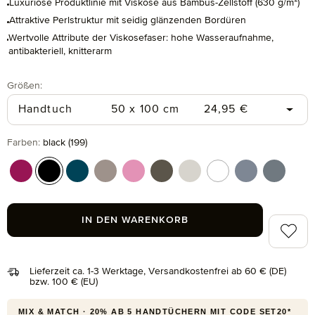
Luxuriöse Produktlinie mit Viskose aus Bambus-Zellstoff (630 g/m²)
Attraktive Perlstruktur mit seidig glänzenden Bordüren
Wertvolle Attribute der Viskosefaser: hohe Wasseraufnahme,
antibakteriell, knitterarm
auswählen
Größen
:
Regulärer Preis:
Handtuch
50 x 100 cm
24,95 €
auswählen
Farben
:
black (199)
berry (266)
black (199)
deep lake (386)
ginger (132)
iris (308)
olive (670)
silver grey (823)
snow (001)
steelblue (847
stone (8
IN DEN WARENKORB
Zum Me
Lieferzeit ca. 1-3 Werktage, Versandkostenfrei ab 60 € (DE)
bzw. 100 € (EU)
MIX & MATCH · 20% AB 5 HANDTÜCHERN MIT CODE SET20*