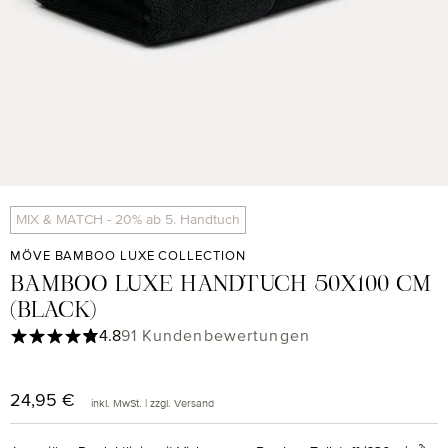
MIX & MATCH - 20% ab 5. Handtuch
MÖVE BAMBOO LUXE COLLECTION
BAMBOO LUXE HANDTUCH 50X100 CM
(BLACK)
Durchschnittliche Bewertung von 4.82 von 5 Sternen
4.8
91 Kundenbewertungen
24,95 €
Regulärer Preis:
inkl. MwSt. | zzgl. Versand