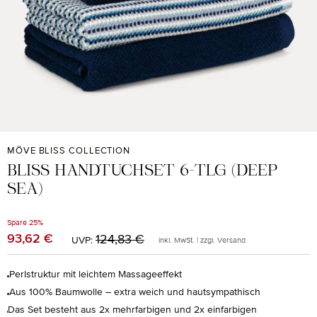
MÖVE BLISS COLLECTION
BLISS HANDTUCHSET 6-TLG (DEEP
SEA)
Spare 25%
Regulärer Preis:
93,62 €
Verkaufspreis:
124,83 €
UVP:
inkl. MwSt. | zzgl. Versand
Perlstruktur mit leichtem Massageeffekt
Aus 100% Baumwolle – extra weich und hautsympathisch
Das Set besteht aus 2x mehrfarbigen und 2x einfarbigen