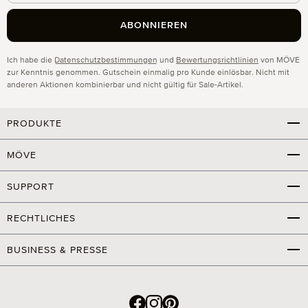
ABONNIEREN
Datenschutz
Ich habe die
Datenschutzbestimmungen
und
Bewertungsrichtlinien
von MÖVE
zur Kenntnis genommen. Gutschein einmalig pro Kunde einlösbar. Nicht mit
anderen Aktionen kombinierbar und nicht gültig für Sale-Artikel.
PRODUKTE
MÖVE
SUPPORT
RECHTLICHES
BUSINESS & PRESSE