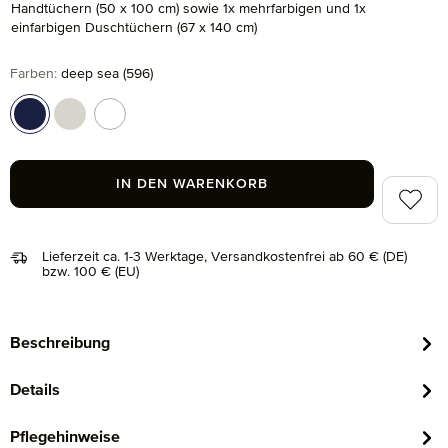
Handtüchern (50 x 100 cm) sowie 1x mehrfarbigen und 1x
einfarbigen Duschtüchern (67 x 140 cm)
auswählen
Farben
:
deep sea (596)
deep sea (596)
silver grey (823)
snow (001)
IN DEN WARENKORB
Zum Me
Lieferzeit ca. 1-3 Werktage, Versandkostenfrei ab 60 € (DE)
bzw. 100 € (EU)
Beschreibung
Details
Pflegehinweise