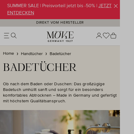
SUMMER SALE | Preisvorteil jetzt bis -50% |
JETZT
Zum Hauptinhalt springen
ENTDECKEN
DIREKT VOM HERSTELLER
Du hast 0 Pr
Warenko
Home
Handtücher
Badetücher
BADETÜCHER
Ob nach dem Baden oder Duschen: Das großzügige
Badetuch umhüllt sanft und sorgt für ein besonders
komfortables Abtrocknen – Made in Germany und gefertigt
mit höchstem Qualitätsanspruch.