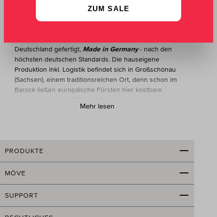
Badetücher von MÖVE – Qualität Made in
ZUM SALE
Germany
Frottierwaren von MÖVE werden ausschließlich in
Deutschland gefertigt,
Made in Germany
- nach den
höchsten deutschen Standards. Die hauseigene
Produktion inkl. Logistik befindet sich in Großschönau
(Sachsen), einem traditionsreichen Ort, denn schon im
Barock ließen europäische Fürsten hier kostbare
Damaste weben. 1856 wurde in Großschönau der
Mehr lesen
erste Frottierwebstuhl Deutschlands in Betrieb
genommen; es entstand ein wichtiges Zentrum der
Frottierweberei.
Heute lässt MÖVE an 30 Jacquard-Webstühlen
PRODUKTE
Badetücher und andere hochwertige
Frottiererzeugnisse fertigen. Einzigartig in der
MÖVE
Branche: MÖVE beschäftigt 240 Mitarbeiter und
besitzt eine vollstufige Produktion, d.h. der gesamte
SUPPORT
Herstellungsprozess von der Kettherstellung über das
Weben und Färben bis hin zur Veredelung findet in