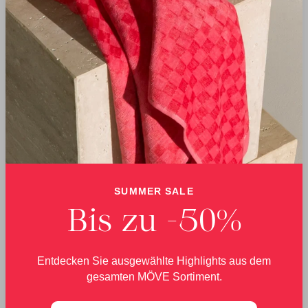
Handtücher mit
umweltbewusst – heute
Handwerkskunst in
und für morgen.
Deutschland gefertigt.
LIEFERUNG
RETOURE
Ab 60 € Bestellwert
Innerhalb von 30 Tagen
SUMMER SALE
versenden wir kostenfrei
können Sie kostenfrei an
innerhalb Deutschlands.
uns zurücksenden.
Bis zu -50%
Entdecken Sie ausgewählte Highlights aus dem
gesamten MÖVE Sortiment.