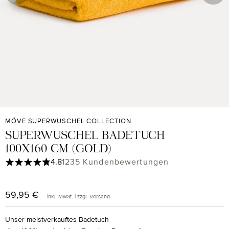
MÖVE SUPERWUSCHEL COLLECTION
SUPERWUSCHEL BADETUCH
100X160 CM (GOLD)
Durchschnittliche Bewertung von 4.85 von 5 Sternen
4.8
1235 Kundenbewertungen
59,95 €
Regulärer Preis:
inkl. MwSt. | zzgl. Versand
Unser meistverkauftes Badetuch