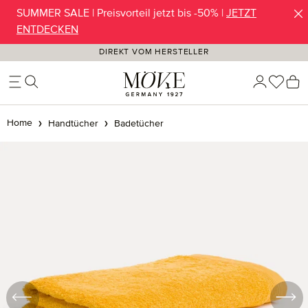
SUMMER SALE | Preisvorteil jetzt bis -50% |
JETZT
Zum Hauptinhalt springen
ENTDECKEN
DIREKT VOM HERSTELLER
Du ha
W
Home
Handtücher
Badetücher
Bildergalerie überspringen