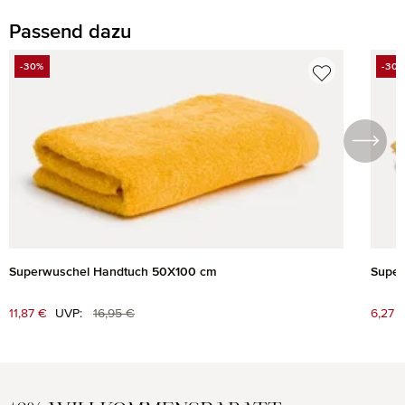
Passend dazu
Produktgalerie überspringen
-30%
-30
RABATT
RAB
Superwuschel Handtuch 50X100 cm
Super
Regulärer Preis:
Verkaufspreis:
11,87 €
UVP:
16,95 €
Verk
6,27 