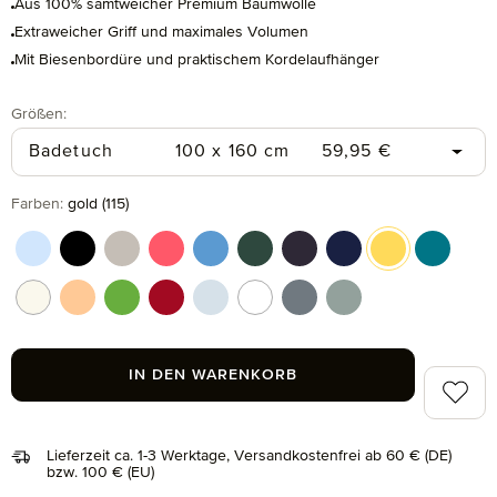
Aus 100% samtweicher Premium Baumwolle
Extraweicher Griff und maximales Volumen
Mit Biesenbordüre und praktischem Kordelaufhänger
auswählen
Größen
:
Regulärer Preis:
Badetuch
100 x 160 cm
59,95 €
auswählen
Farben
:
gold (115)
aquamarine (577)
black (199)
cashmere (713)
coral (262)
cornflower (410)
cypress (665)
dark grey (820)
deep sea (596)
gold (115)
lagoon (
nature (869)
peach fuzz (163)
peridot (658)
ruby (075)
silver (829)
snow (001)
stone (850)
tea (660)
IN DEN WARENKORB
Zum Me
Lieferzeit ca. 1-3 Werktage, Versandkostenfrei ab 60 € (DE)
bzw. 100 € (EU)