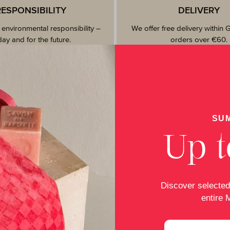
RESPONSIBILITY
DELIVERY
 environmental responsibility –
We offer free delivery within
day and for the future.
orders over €60.
SU
Up t
Was genau versteht man unter einem Seiftuch und
wofür verwendet man es?
Ganz einfach gesagt, handelt es sich bei einem Seiftuch um
Discover selected
ein gesäumtes quadratisches Stück Frottier. Bei MÖVE bieten
wir es in der klassischen Größe 30 x 30 cm und mit einem
entire 
hochwertigen Kordelaufhänger an. Ein Seiftuch ist – wie der
Name schon vermuten lässt - zum „einseifen“ da. Besonders
praktisch ist es also für die tägliche Gesichts- und