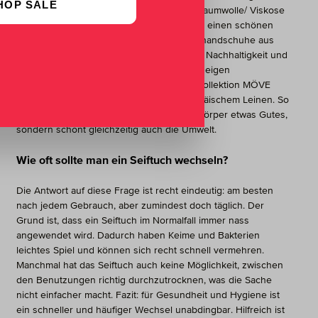
HOP SALE
mit der Serie MÖVE BAMBOO LUXE aus Baumwolle/ Viskose
aus Bambuszellulose bestens beraten. Für einen schönen
Peelingeffekt sorgen hingegen die Waschhandschuhe aus
unserer Kollektion MÖVE EDEN. Dass sich Nachhaltigkeit und
hochwertiges Design nicht ausschließen, zeigen
eindrucksvoll die Seiftücher aus unserer Kollektion MÖVE
WELLBEING aus Bio-Baumwolle und europäischem Leinen. So
tut man nicht nur sich selbst und seinem Körper etwas Gutes,
sondern schont gleichzeitig auch die Umwelt.
Wie oft sollte man ein Seiftuch wechseln?
Die Antwort auf diese Frage ist recht eindeutig: am besten
nach jedem Gebrauch, aber zumindest doch täglich. Der
Grund ist, dass ein Seiftuch im Normalfall immer nass
angewendet wird. Dadurch haben Keime und Bakterien
leichtes Spiel und können sich recht schnell vermehren.
Manchmal hat das Seiftuch auch keine Möglichkeit, zwischen
den Benutzungen richtig durchzutrocknen, was die Sache
nicht einfacher macht. Fazit: für Gesundheit und Hygiene ist
ein schneller und häufiger Wechsel unabdingbar. Hilfreich ist