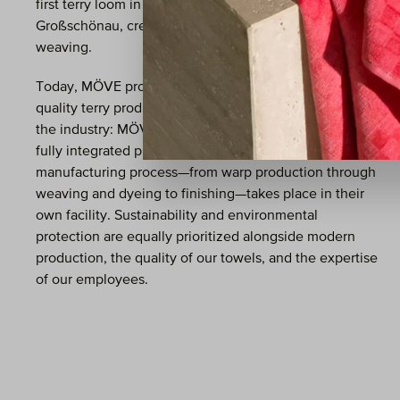
first terry loom in Germany was put into operation in
Großschönau, creating an important center for terry
weaving.
Today, MÖVE produces washcloths and other high-
quality terry products on 30 Jacquard looms. Unique in
the industry: MÖVE employs 240 people and has a
fully integrated production, meaning the entire
manufacturing process—from warp production through
weaving and dyeing to finishing—takes place in their
own facility. Sustainability and environmental
protection are equally prioritized alongside modern
production, the quality of our towels, and the expertise
of our employees.