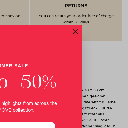
RETURNS
 Germany on
You can return your order free of charge
within 30 days.
MMER SALE
o -50%
Welches Seiftuch passt zu mir?
Alle MÖVE Seiftücher werden in der Größe 30 x 30 cm
produziert und sind damit für alle Handgrößen geeignet.
Entscheidend ist neben der persönlichen Präferenz für Farbe
 highlights from across the
und Design natürlich auch der Verwendungszweck. Für die
MÖVE collection.
Baby- und allgemeine Körperpflege sind Seiftücher aus
weicher Baumwolle wie z.B. MÖVE SUPERWUSCHEL oder
MÖVE LOFT zu empfehlen. Wer es noch weicher mag, der ist