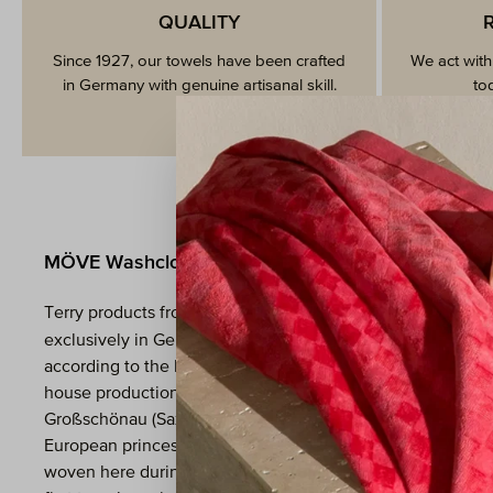
QUALITY
Since 1927, our towels have been crafted
We act with
in Germany with genuine artisanal skill.
to
MÖVE Washcloths – Quality Made in Germany
Terry products from MÖVE are manufactured
Made in Germany
exclusively in Germany,
–
according to the highest German standards. The in-
house production including logistics is located in
Großschönau (Saxony), a place with a long tradition, as
European princes already had precious damasks
woven here during the Baroque period. In 1856, the