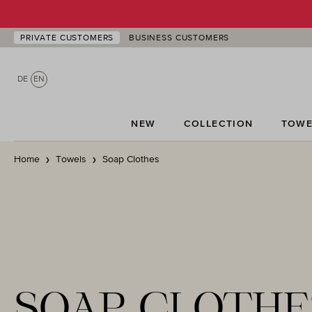
p to main content
Skip to search
Skip to main navigation
PRIVATE CUSTOMERS
BUSINESS CUSTOMERS
DE
EN
NEW
COLLECTION
TOWE
Home
Towels
Soap Clothes
SOAP CLOTHE