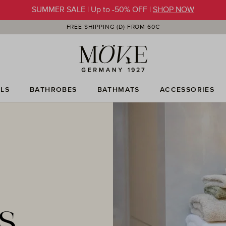
SUMMER SALE | Up to -50% OFF |
SHOP NOW
FREE SHIPPING (D) FROM 60€
LS
BATHROBES
BATHMATS
ACCESSORIES
S