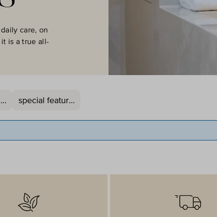
 daily care, on
t is a true all-
ze
special feature