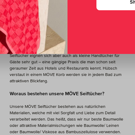
S
Körperpflege im heimischen Bad, aber auch für die Hygiene
unterwegs ist ein Seiftuch ein hilfreicher Artikel, der sich
aufgrund seiner geringen Größe sogar in einer Handtasche
problemlos verstauen lässt. Übrigens: in Japan ist es bereits
seit langem gute Tradition, dass man ein feuchtes Seiftuch,
eingepackt in eine kleine Plastiktüte, für das persönliche
Wohlbefinden mit sich führt.
Seiftücher eignen sich aber auch als kleine Handtücher für
Gäste sehr gut – eine gängige Praxis die man schon seit
geraumer Zeit aus Hotels und Restaurants kennt. Hübsch
verstaut in einem MÖVE Korb werden sie in jedem Bad zum
attraktiven Blickfang.
Woraus bestehen unsere MÖVE Seiftücher?
Unsere MÖVE Seiftücher bestehen aus natürlichen
Materialien, welche mit viel Sorgfalt und Liebe zum Detail
verarbeitet werden. Das heißt, dass wir nur beste Baumwolle
oder attraktive Materialmischungen wie Baumwolle/ Leinen
oder Baumwolle/ Viskose aus Bambuszellulose verwenden.