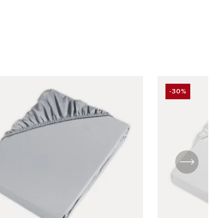
-30%
RABATT