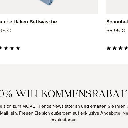
nnbettlaken Bettwäsche
Spannbet
ulärer Preis:
Regulärer
,95 €
65,95 €
hschnittliche Bewertung von 5 von 5 Sternen
Durchschnit
10% WILLKOMMENSRABAT
e sich zum MÖVE Friends Newsletter an und erhalten Sie Ihren 
E-Mail. ein. Freuen Sie sich außerdem auf exklusive Angebote, N
Inspirationen.