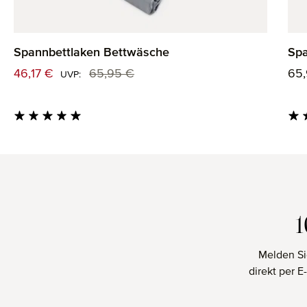
Spannbettlaken Bettwäsche
Spa
Verkaufspreis:
Reg
46,17 €
65,95 €
65
Regulärer Preis:
UVP:
Durchschnittliche Bewertung von 5 von 5 Sternen
Durc
Melden Si
direkt per 