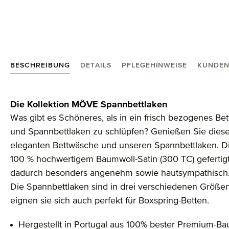
BESCHREIBUNG
DETAILS
PFLEGEHINWEISE
KUNDEN
Produktinformationen "Spannbettlaken Bettwäsche"
Die Kollektion MÖVE Spannbettlaken
Was gibt es Schöneres, als in ein frisch bezogenes B
und Spannbettlaken zu schlüpfen? Genießen Sie diese
eleganten Bettwäsche und unseren Spannbettlaken. Di
100 % hochwertigem Baumwoll-Satin (300 TC) gefertigt.
dadurch besonders angenehm sowie hautsympathisch
Die Spannbettlaken sind in drei verschiedenen Größen
eignen sie sich auch perfekt für Boxspring-Betten.
Hergestellt in Portugal aus 100% bester Premium-B