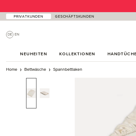
 Hauptinhalt springen
Zur Suche springen
Zur Hauptnavigation springen
PRIVATKUNDEN
GESCHÄFTSKUNDEN
DE
EN
NEUHEITEN
KOLLEKTIONEN
HANDTÜCH
Home
Bettwäsche
Spannbettlaken
Bildergalerie überspringen