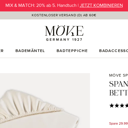
SUMMER SALE | Preisvorteil jetzt bis -50% |
MIX & MATCH: 20% ab 5. Handtuch |
JETZT KOMBINIEREN
JETZT ENTDECKEN
KOSTENLOSER VERSAND (D) AB 60€
ER
BADEMÄNTEL
BADTEPPICHE
BADACCESSO
MÖVE SP
SPA
BET
Durchschni
Spare 29.9