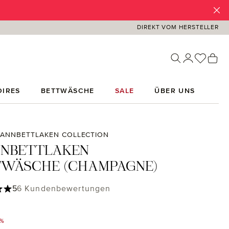
DIREKT VOM HERSTELLER
Du has
Wa
IRES
BETTWÄSCHE
SALE
ÜBER UNS
ANNBETTLAKEN COLLECTION
NNBETTLAKEN
TWÄSCHE (CHAMPAGNE)
ttliche Bewertung von 5 von 5 Sternen
5
6 Kundenbewertungen
9%