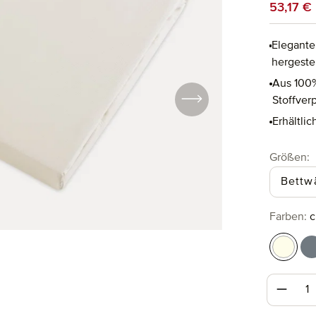
Verkaufsp
53,17 €
Elegante
hergestel
Aus 100%
Stoffver
Erhältli
a
Größen
:
Bettw
au
Farben
:
c
champa
g
Produk