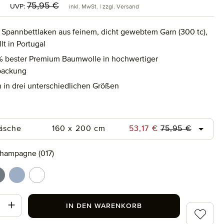
reis:
Regulärer Preis:
75,95 €
UVP:
inkl. MwSt. | zzgl. Versand
 Spannbettlaken aus feinem, dicht gewebtem Garn (300 tc),
lt in Portugal
 bester Premium Baumwolle in hochwertiger
packung
ch in drei unterschiedlichen Größen
uswählen
Regulärer Preis:
Verkaufspreis:
äsche
160 x 200 cm
53,17 €
75,95 €
swählen
hampagne (017)
gne (017)
rey (850)
light blue (436)
snow (001)
t Anzahl: Gib den gewünschten Wert ein od
IN DEN WARENKORB
Zum Merk