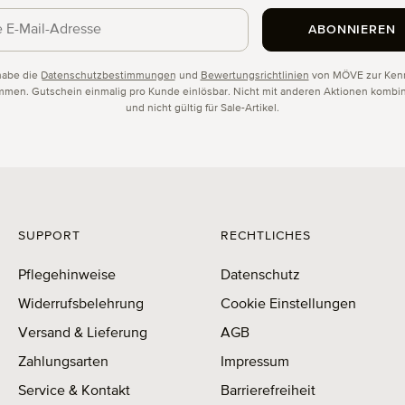
ABONNIEREN
schutz
habe die
Datenschutzbestimmungen
und
Bewertungsrichtlinien
von MÖVE zur Kenn
men. Gutschein einmalig pro Kunde einlösbar. Nicht mit anderen Aktionen kombin
und nicht gültig für Sale-Artikel.
SUPPORT
RECHTLICHES
Pflegehinweise
Datenschutz
Widerrufsbelehrung
Cookie Einstellungen
Versand & Lieferung
AGB
Zahlungsarten
Impressum
Service & Kontakt
Barrierefreiheit