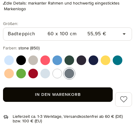
Edle Details: markanter Rahmen und hochwertig eingesticktes
Markenlogo
auswählen
Größen
:
Regulärer Preis:
Badteppich
60 x 100 cm
55,95 €
auswählen
Farben
:
stone (850)
aquamarine (577)
black (199)
cashmere (713)
coral (262)
cornflower (410)
cypress (665)
dark grey (820)
deep sea (596)
gold (115)
lagoon (
peach fuzz (163)
peridot (658)
ruby (075)
silver (829)
snow (001)
stone (850)
IN DEN WARENKORB
Zum Me
Lieferzeit ca. 1-3 Werktage, Versandkostenfrei ab 60 € (DE)
bzw. 100 € (EU)