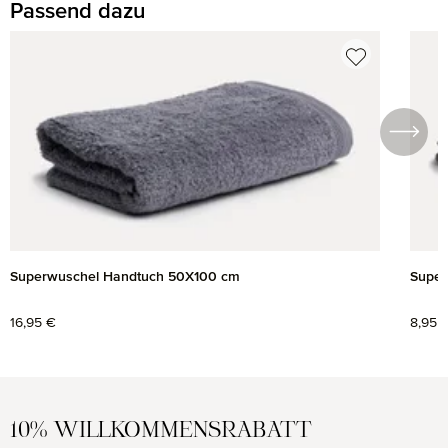
Passend dazu
Produktgalerie überspringen
Superwuschel Handtuch 50X100 cm
Super
Regulärer Preis:
16,95 €
Regul
8,95 
10% WILLKOMMENSRABATT