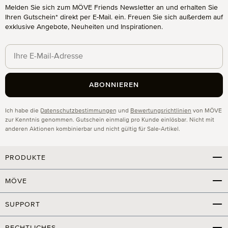
Melden Sie sich zum MÖVE Friends Newsletter an und erhalten Sie
Ihren Gutschein* direkt per E-Mail. ein. Freuen Sie sich außerdem auf
exklusive Angebote, Neuheiten und Inspirationen.
ABONNIEREN
Datenschutz
Ich habe die
Datenschutzbestimmungen
und
Bewertungsrichtlinien
von MÖVE
zur Kenntnis genommen. Gutschein einmalig pro Kunde einlösbar. Nicht mit
anderen Aktionen kombinierbar und nicht gültig für Sale-Artikel.
PRODUKTE
MÖVE
SUPPORT
RECHTLICHES