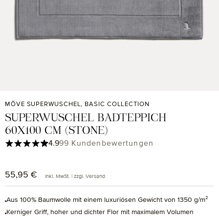
MÖVE SUPERWUSCHEL, BASIC COLLECTION
SUPERWUSCHEL BADTEPPICH
60X100 CM (STONE)
Durchschnittliche Bewertung von 4.9 von 5 Sternen
4.9
99 Kundenbewertungen
55,95 €
Regulärer Preis:
inkl. MwSt. | zzgl. Versand
Aus 100% Baumwolle mit einem luxuriösen Gewicht von 1350 g/m²
Kerniger Griff, hoher und dichter Flor mit maximalem Volumen