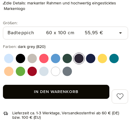
Edle Details: markanter Rahmen und hochwertig eingesticktes
Markenlogo
auswählen
Größen
:
Regulärer Preis:
Badteppich
60 x 100 cm
55,95 €
auswählen
Farben
:
dark grey (820)
aquamarine (577)
black (199)
cashmere (713)
coral (262)
cornflower (410)
cypress (665)
dark grey (820)
deep sea (596)
gold (115)
lagoon (
peach fuzz (163)
peridot (658)
ruby (075)
silver (829)
snow (001)
stone (850)
IN DEN WARENKORB
Zum Me
Lieferzeit ca. 1-3 Werktage, Versandkostenfrei ab 60 € (DE)
bzw. 100 € (EU)