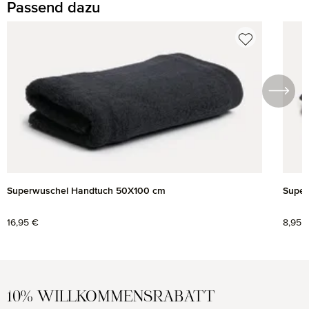
Passend dazu
Produktgalerie überspringen
Superwuschel Handtuch 50X100 cm
Super
Regulärer Preis:
16,95 €
Regul
8,95 
10% WILLKOMMENSRABATT