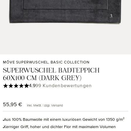
MÖVE SUPERWUSCHEL, BASIC COLLECTION
SUPERWUSCHEL BADTEPPICH
60X100 CM (DARK GREY)
Durchschnittliche Bewertung von 4.9 von 5 Sternen
4.9
99 Kundenbewertungen
55,95 €
Regulärer Preis:
inkl. MwSt. | zzgl. Versand
Aus 100% Baumwolle mit einem luxuriösen Gewicht von 1350 g/m²
Kerniger Griff, hoher und dichter Flor mit maximalem Volumen