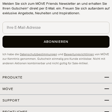
Melden Sie sich zum MÖVE Friends Newsletter an und erhalten Sie
Ihren Gutschein* direkt per E-Mail. ein. Freuen Sie sich außerdem auf
exklusive Angebote, Neuheiten und Inspirationen.
ABONNIEREN
Datenschutz
Ich habe die
Datenschutzbestimmungen
und
Bewertungsrichtlinien
von MÖVE
zur Kenntnis genommen. Gutschein einmalig pro Kunde einlösbar. Nicht mit
anderen Aktionen kombinierbar und nicht gültig für Sale-Artikel.
PRODUKTE
MÖVE
SUPPORT
RECHTLICHES