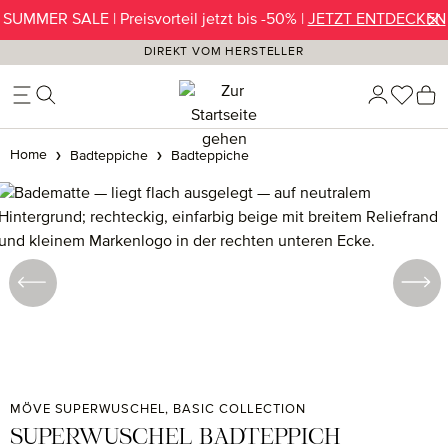
SUMMER SALE | Preisvorteil jetzt bis -50% |
JETZT ENTDECKEN
Zum Hauptinhalt springen
DIREKT VOM HERSTELLER
Du ha
W
Home
Badteppiche
Badteppiche
Bildergalerie überspringen
MÖVE SUPERWUSCHEL, BASIC COLLECTION
SUPERWUSCHEL BADTEPPICH