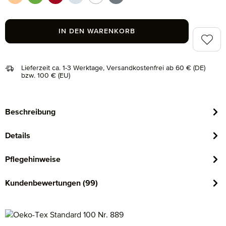
peach fuzz (163)
peridot (658)
ruby (075)
silver (829)
snow (001)
stone (850)
IN DEN WARENKORB
Zum Me
Lieferzeit ca. 1-3 Werktage, Versandkostenfrei ab 60 € (DE)
bzw. 100 € (EU)
Beschreibung
Details
Pflegehinweise
Kundenbewertungen (99)