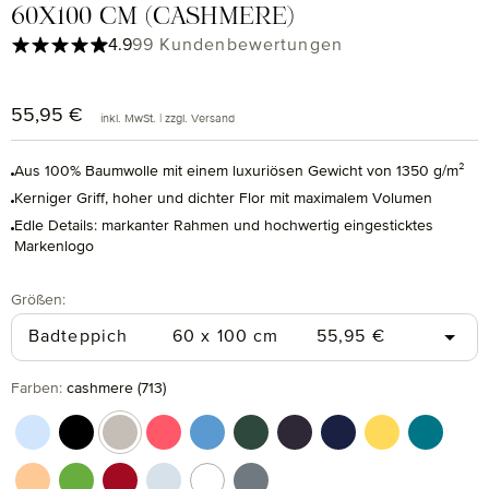
60X100 CM (CASHMERE)
Durchschnittliche Bewertung von 4.9 von 5 Sternen
4.9
99 Kundenbewertungen
55,95 €
Regulärer Preis:
inkl. MwSt. | zzgl. Versand
Aus 100% Baumwolle mit einem luxuriösen Gewicht von 1350 g/m²
Kerniger Griff, hoher und dichter Flor mit maximalem Volumen
Edle Details: markanter Rahmen und hochwertig eingesticktes
Markenlogo
auswählen
Größen
:
Regulärer Preis:
Badteppich
60 x 100 cm
55,95 €
auswählen
Farben
:
cashmere (713)
aquamarine (577)
black (199)
cashmere (713)
coral (262)
cornflower (410)
cypress (665)
dark grey (820)
deep sea (596)
gold (115)
lagoon (