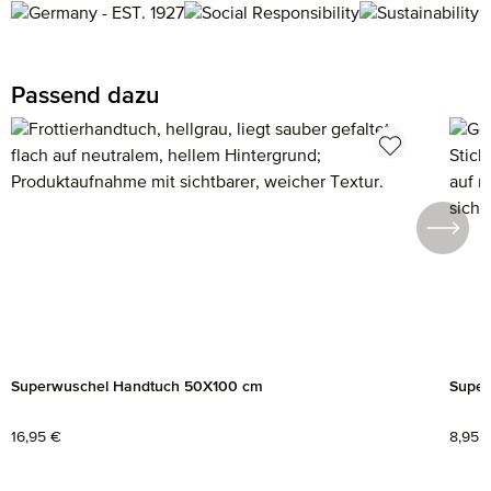
Passend dazu
Produktgalerie überspringen
Superwuschel Handtuch 50X100 cm
Super
Regulärer Preis:
16,95 €
Regul
8,95 