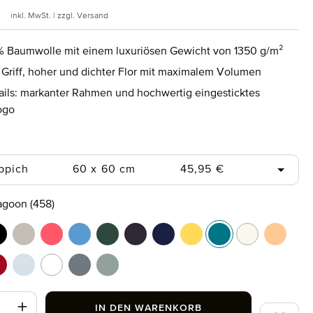
 Preis:
inkl. MwSt. | zzgl. Versand
 Baumwolle mit einem luxuriösen Gewicht von 1350 g/m²
 Griff, hoher und dichter Flor mit maximalem Volumen
ails: markanter Rahmen und hochwertig eingesticktes
ogo
uswählen
Regulärer Preis:
ppich
60 x 60 cm
45,95 €
swählen
agoon (458)
rine (577)
lack (199)
cashmere (713)
coral (262)
cornflower (410)
cypress (665)
dark grey (820)
deep sea (596)
gold (115)
lagoon (458)
nature (869)
peach f
t (658)
uby (075)
silver (829)
snow (001)
stone (850)
tea (660)
t Anzahl: Gib den gewünschten Wert ein od
IN DEN WARENKORB
Zum Merk