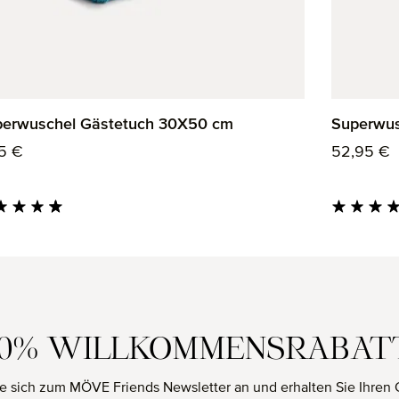
perwuschel Gästetuch 30X50 cm
Superwus
ulärer Preis:
Regulärer
5 €
52,95 €
hschnittliche Bewertung von 4.85 von 5 Sternen
Durchschnit
10% WILLKOMMENSRABAT
e sich zum MÖVE Friends Newsletter an und erhalten Sie Ihren 