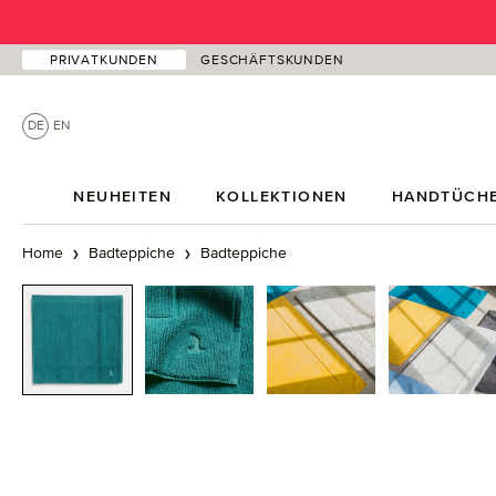
 Hauptinhalt springen
Zur Suche springen
Zur Hauptnavigation springen
PRIVATKUNDEN
GESCHÄFTSKUNDEN
DE
EN
NEUHEITEN
KOLLEKTIONEN
HANDTÜCH
Home
Badteppiche
Badteppiche
Bildergalerie überspringen