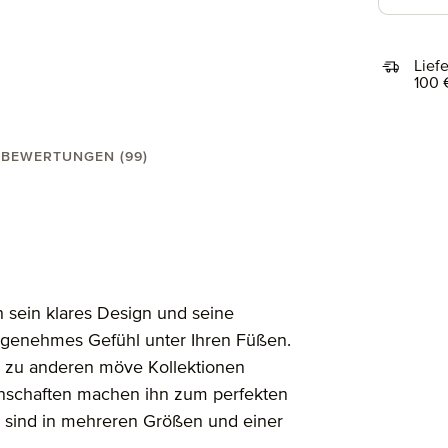
Lief
100 
BEWERTUNGEN (99)
0X60 cm"
 sein klares Design und seine
 angenehmes Gefühl unter Ihren Füßen.
a zu anderen möve Kollektionen
enschaften machen ihn zum perfekten
sind in mehreren Größen und einer