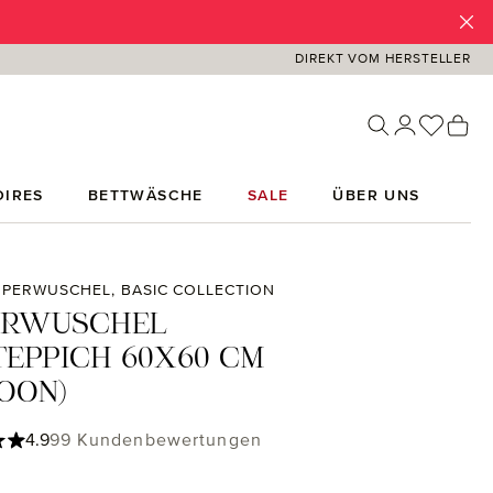
DIREKT VOM HERSTELLER
Du has
Wa
IRES
BETTWÄSCHE
SALE
ÜBER UNS
PERWUSCHEL, BASIC COLLECTION
ERWUSCHEL
EPPICH 60X60 CM
OON)
ttliche Bewertung von 4.9 von 5 Sternen
4.9
99 Kundenbewertungen