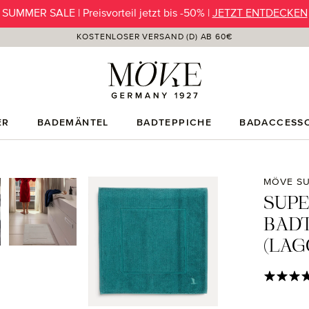
SUMMER SALE | Preisvorteil jetzt bis -50% |
JETZT ENTDECKEN
KOSTENLOSER VERSAND (D) AB 60€
ER
BADEMÄNTEL
BADTEPPICHE
BADACCESSO
MÖVE SU
SUP
BADT
(LAG
Durchschni