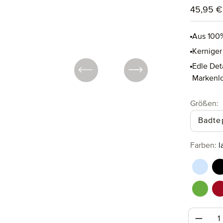
Regulärer
45,95 €
Aus 100%
Kerniger
Edle Det
Markenl
a
Größen
:
Badte
au
Farben
:
l
aquama
b
perido
r
Produk