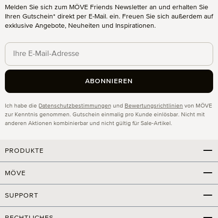
Melden Sie sich zum MÖVE Friends Newsletter an und erhalten Sie
Ihren Gutschein* direkt per E-Mail. ein. Freuen Sie sich außerdem auf
exklusive Angebote, Neuheiten und Inspirationen.
ABONNIEREN
Datenschutz
Ich habe die
Datenschutzbestimmungen
und
Bewertungsrichtlinien
von MÖVE
zur Kenntnis genommen. Gutschein einmalig pro Kunde einlösbar. Nicht mit
anderen Aktionen kombinierbar und nicht gültig für Sale-Artikel.
PRODUKTE
MÖVE
SUPPORT
RECHTLICHES