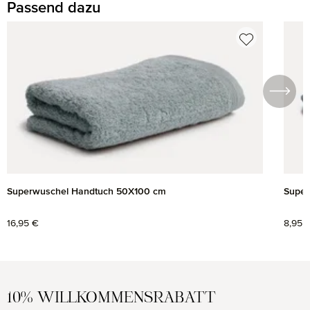
Passend dazu
Produktgalerie überspringen
Superwuschel Handtuch 50X100 cm
Super
Regulärer Preis:
16,95 €
Regul
8,95 
10% WILLKOMMENSRABATT