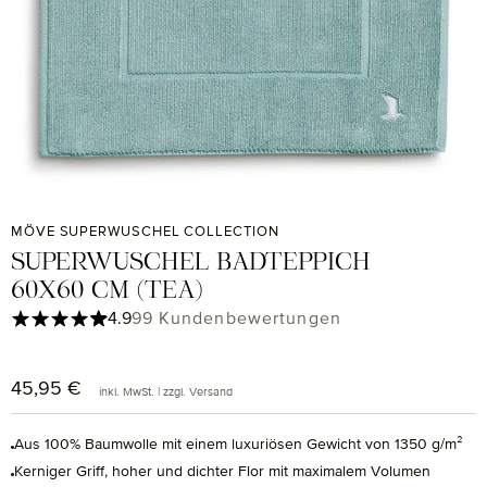
MÖVE SUPERWUSCHEL COLLECTION
SUPERWUSCHEL BADTEPPICH
60X60 CM (TEA)
Durchschnittliche Bewertung von 4.9 von 5 Sternen
4.9
99 Kundenbewertungen
45,95 €
Regulärer Preis:
inkl. MwSt. | zzgl. Versand
Aus 100% Baumwolle mit einem luxuriösen Gewicht von 1350 g/m²
Kerniger Griff, hoher und dichter Flor mit maximalem Volumen