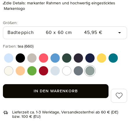
Edle Details: markanter Rahmen und hochwertig eingesticktes
Markenlogo
auswählen
Größen
:
Regulärer Preis:
Badteppich
60 x 60 cm
45,95 €
auswählen
Farben
:
tea (660)
aquamarine (577)
black (199)
cashmere (713)
coral (262)
cornflower (410)
cypress (665)
dark grey (820)
deep sea (596)
gold (115)
lagoon (
nature (869)
peach fuzz (163)
peridot (658)
ruby (075)
silver (829)
snow (001)
stone (850)
tea (660)
IN DEN WARENKORB
Zum Me
Lieferzeit ca. 1-3 Werktage, Versandkostenfrei ab 60 € (DE)
bzw. 100 € (EU)