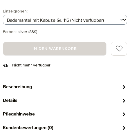
auswählen
Einzelgrößen
:
auswählen
Farben
:
silver (839)
Zum Me
IN DEN WARENKORB
Nicht mehr verfügbar
Beschreibung
Details
Pflegehinweise
Kundenbewertungen (0)