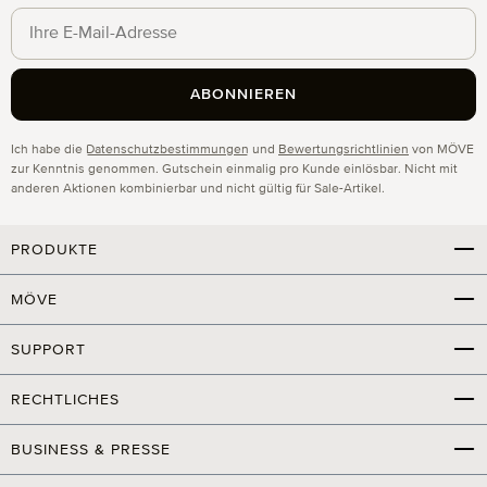
ABONNIEREN
Datenschutz
Ich habe die
Datenschutzbestimmungen
und
Bewertungsrichtlinien
von MÖVE
zur Kenntnis genommen. Gutschein einmalig pro Kunde einlösbar. Nicht mit
anderen Aktionen kombinierbar und nicht gültig für Sale-Artikel.
PRODUKTE
MÖVE
SUPPORT
RECHTLICHES
BUSINESS & PRESSE