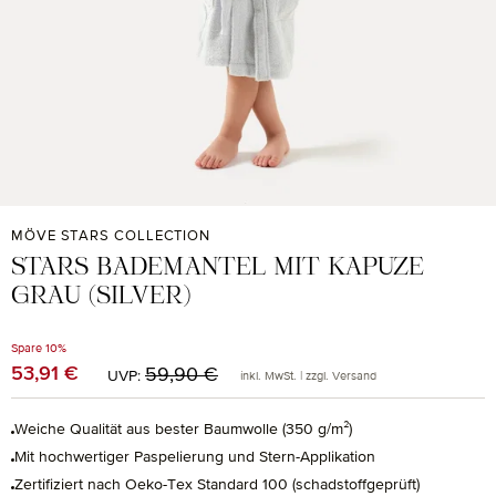
MÖVE STARS COLLECTION
STARS BADEMANTEL MIT KAPUZE
GRAU (SILVER)
Spare 10%
Regulärer Preis:
53,91 €
Verkaufspreis:
59,90 €
UVP:
inkl. MwSt. | zzgl. Versand
Weiche Qualität aus bester Baumwolle (350 g/m²)
Mit hochwertiger Paspelierung und Stern-Applikation
Zertifiziert nach Oeko-Tex Standard 100 (schadstoffgeprüft)