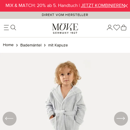
MIX & MATCH: 20% ab 5. Handtuch |
JETZT KOMBINIEREN
Zum Hauptinhalt springen
DIREKT VOM HERSTELLER
Du ha
W
Home
Bademäntel
mit Kapuze
Bildergalerie überspringen