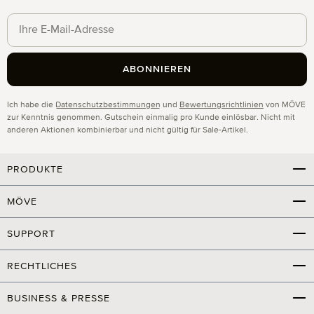
ABONNIEREN
Datenschutz
Ich habe die
Datenschutzbestimmungen
und
Bewertungsrichtlinien
von MÖVE
zur Kenntnis genommen. Gutschein einmalig pro Kunde einlösbar. Nicht mit
anderen Aktionen kombinierbar und nicht gültig für Sale-Artikel.
PRODUKTE
MÖVE
SUPPORT
RECHTLICHES
BUSINESS & PRESSE