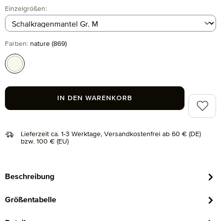
auswählen
Einzelgrößen
:
auswählen
Farben
:
nature (869)
nature (869)
IN DEN WARENKORB
Zum Me
Lieferzeit ca. 1-3 Werktage, Versandkostenfrei ab 60 € (DE)
bzw. 100 € (EU)
Beschreibung
Größentabelle