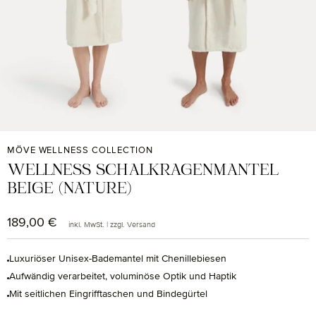
MÖVE WELLNESS COLLECTION
WELLNESS SCHALKRAGENMANTEL
BEIGE (NATURE)
189,00 €
Regulärer Preis:
inkl. MwSt. | zzgl. Versand
Luxuriöser Unisex-Bademantel mit Chenillebiesen
Aufwändig verarbeitet, voluminöse Optik und Haptik
Mit seitlichen Eingrifftaschen und Bindegürtel