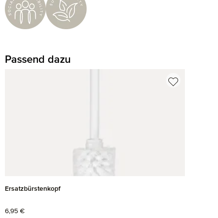
Passend dazu
Produktgalerie überspringen
Ersatzbürstenkopf
Regulärer Preis:
6,95 €