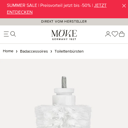
SUMMER SALE | Preisvorteil jetzt bis -50% |
JETZT
Zum Hauptinhalt springen
ENTDECKEN
DIREKT VOM HERSTELLER
Du ha
W
Home
Badaccessoires
Toilettenbürsten
Bildergalerie überspringen