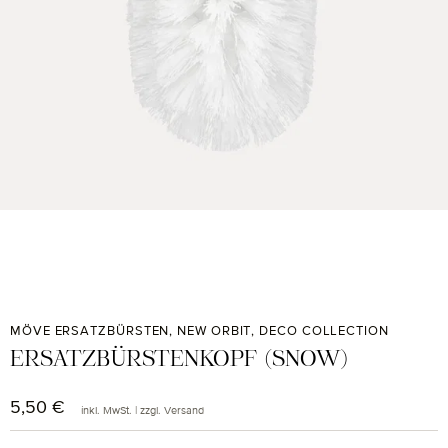
MÖVE ERSATZBÜRSTEN, NEW ORBIT, DECO COLLECTION
ERSATZBÜRSTENKOPF (SNOW)
5,50 €
Regulärer Preis:
inkl. MwSt. | zzgl. Versand