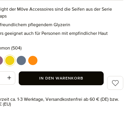
light der Möve Accessoires sind die Seifen aus der Serie
aps
freundlichem pflegendem Glyzerin
s geeignet auch für Personen mit empfindlicher Haut
swählen
emon (504)
green (509)
avender (513)
lemon (504)
mint (505)
tangerine (511)
t Anzahl: Gib den gewünschten Wert ein od
IN DEN WARENKORB
Zum Merk
erzeit ca. 1-3 Werktage, Versandkostenfrei ab 60 € (DE) bzw.
€ (EU)