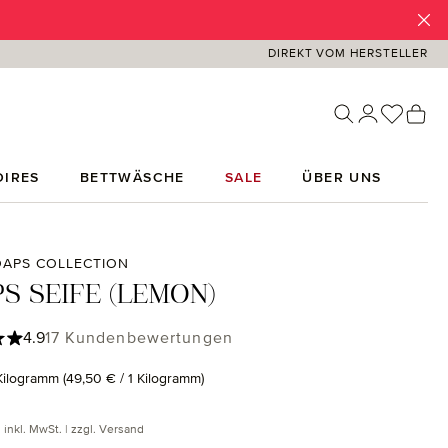
DIREKT VOM HERSTELLER
Du has
Wa
IRES
BETTWÄSCHE
SALE
ÜBER UNS
APS COLLECTION
S SEIFE (LEMON)
ttliche Bewertung von 4.88 von 5 Sternen
4.9
17 Kundenbewertungen
 Kilogramm
(49,50 € / 1 Kilogramm)
 Preis:
inkl. MwSt. | zzgl. Versand