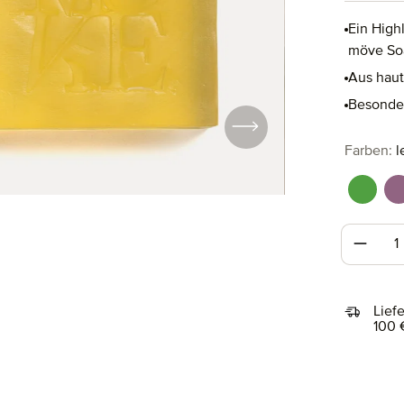
Ein High
möve So
Aus haut
Besonder
au
Farben
:
l
fresh 
l
Produk
Lief
100 