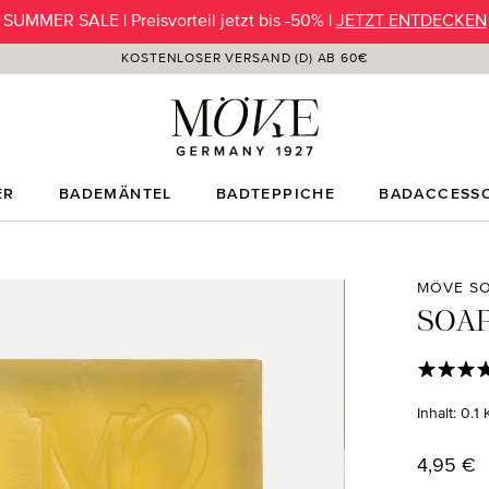
SUMMER SALE | Preisvorteil jetzt bis -50% |
JETZT ENTDECKEN
KOSTENLOSER VERSAND (D) AB 60€
ER
BADEMÄNTEL
BADTEPPICHE
BADACCESSO
MÖVE SO
SOAP
Durchschni
Inhalt:
0.1
Regulärer
4,95 €