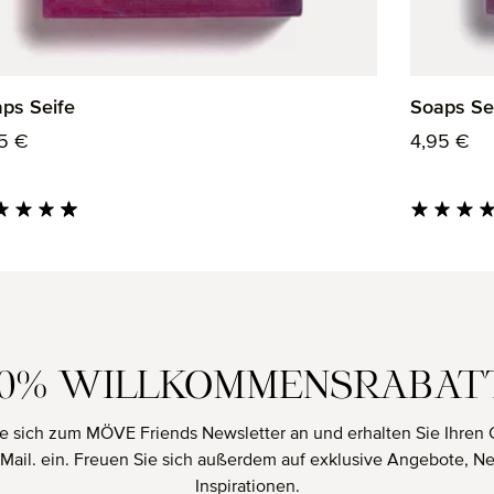
ps Seife
Soaps Se
ulärer Preis:
Regulärer
5 €
4,95 €
hschnittliche Bewertung von 4.88 von 5 Sternen
Durchschnit
10% WILLKOMMENSRABAT
e sich zum MÖVE Friends Newsletter an und erhalten Sie Ihren 
E-Mail. ein. Freuen Sie sich außerdem auf exklusive Angebote, N
Inspirationen.