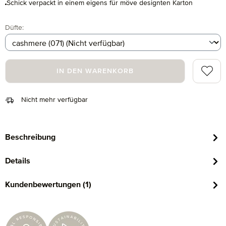
Schick verpackt in einem eigens für möve designten Karton
auswählen
Düfte
:
Zum Me
IN DEN WARENKORB
Nicht mehr verfügbar
Beschreibung
Details
Kundenbewertungen (1)