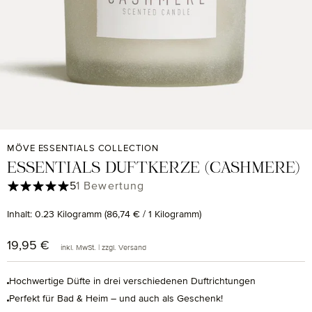
MÖVE ESSENTIALS COLLECTION
ESSENTIALS DUFTKERZE (CASHMERE)
Durchschnittliche Bewertung von 5 von 5 Sternen
5
1 Bewertung
Inhalt:
0.23 Kilogramm
(86,74 € / 1 Kilogramm)
19,95 €
Regulärer Preis:
inkl. MwSt. | zzgl. Versand
Hochwertige Düfte in drei verschiedenen Duftrichtungen
Perfekt für Bad & Heim – und auch als Geschenk!