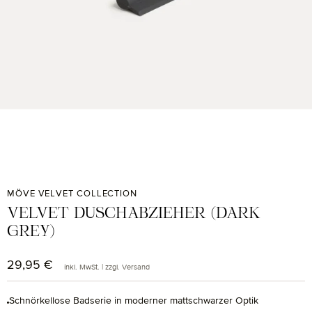
MÖVE VELVET COLLECTION
VELVET DUSCHABZIEHER (DARK
GREY)
29,95 €
Regulärer Preis:
inkl. MwSt. | zzgl. Versand
Schnörkellose Badserie in moderner mattschwarzer Optik