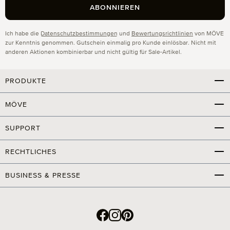
ABONNIEREN
Datenschutz
Ich habe die
Datenschutzbestimmungen
und
Bewertungsrichtlinien
von MÖVE
zur Kenntnis genommen. Gutschein einmalig pro Kunde einlösbar. Nicht mit
anderen Aktionen kombinierbar und nicht gültig für Sale-Artikel.
PRODUKTE
MÖVE
SUPPORT
RECHTLICHES
BUSINESS & PRESSE