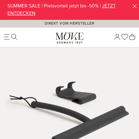
SUMMER SALE | Preisvorteil jetzt bis -50% |
JETZT
Zum Hauptinhalt springen
ENTDECKEN
DIREKT VOM HERSTELLER
Du ha
W
Bildergalerie überspringen